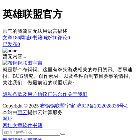
英雄联盟官方
帅气的我简直无法用语言描述！
文章
186
网址
0
书籍
0
软件
0
评论
0
已发布
0
暂无内容...
就是那个布锅锅。这里有拳头游戏相关的每日资讯、赛事速
报、BUG研究、创作素材，以及各种自制节目赛事的情报。
关注我们，做最前沿的联盟玩家~
隐私条款及用户协议
广告合作
关于我们
Copyright © 2025
布锅锅联盟宇宙
沪ICP备2022028336号-1
本站由
雨云
提供云计算服务
网址
网址
文章
软件
书籍