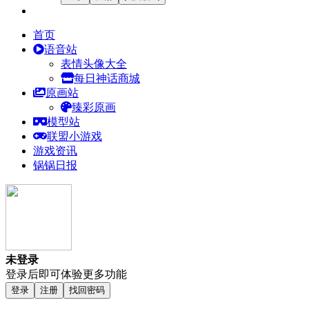
首页
语音站
表情头像大全
每日神话商城
原画站
臻彩原画
模型站
联盟小游戏
游戏资讯
锅锅日报
未登录
登录后即可体验更多功能
登录
注册
找回密码