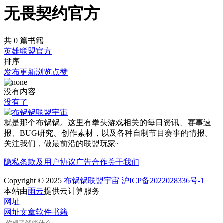
无畏契约官方
共 0 篇书籍
英雄联盟官方
排序
发布
更新
浏览
点赞
没有内容
没有了
就是那个布锅锅。这里有拳头游戏相关的每日资讯、赛事速
报、BUG研究、创作素材，以及各种自制节目赛事的情报。
关注我们，做最前沿的联盟玩家~
隐私条款及用户协议
广告合作
关于我们
Copyright © 2025
布锅锅联盟宇宙
沪ICP备2022028336号-1
本站由
雨云
提供云计算服务
网址
网址
文章
软件
书籍