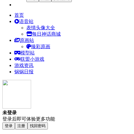
首页
语音站
表情头像大全
每日神话商城
原画站
臻彩原画
模型站
联盟小游戏
游戏资讯
锅锅日报
未登录
登录后即可体验更多功能
登录
注册
找回密码