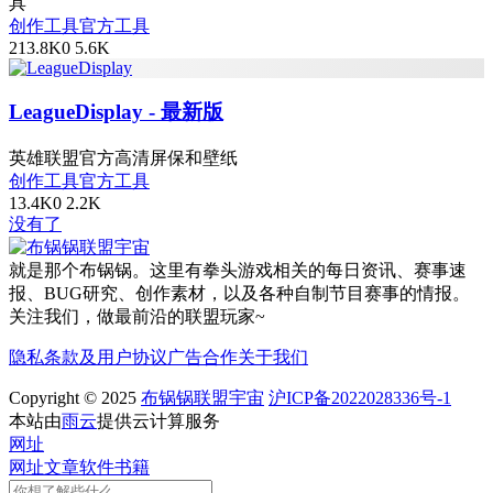
具
创作工具
官方工具
2
13.8K
0
5.6
K
LeagueDisplay
- 最新版
英雄联盟官方高清屏保和壁纸
创作工具
官方工具
13.4K
0
2.2
K
没有了
就是那个布锅锅。这里有拳头游戏相关的每日资讯、赛事速
报、BUG研究、创作素材，以及各种自制节目赛事的情报。
关注我们，做最前沿的联盟玩家~
隐私条款及用户协议
广告合作
关于我们
Copyright © 2025
布锅锅联盟宇宙
沪ICP备2022028336号-1
本站由
雨云
提供云计算服务
网址
网址
文章
软件
书籍