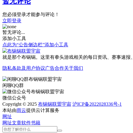
暂无评论
您必须登录才能参与评论！
立即登录
暂无评论...
添加小工具
点此为“公告侧边栏”添加小工具
就是那个布锅锅。这里有拳头游戏相关的每日资讯、赛事速报、
隐私条款及用户协议
广告合作
关于我们
闲聊QQ群
微信公众号
Copyright © 2025
布锅锅联盟宇宙
沪ICP备2022028336号-1
本站由
雨云
提供云计算服务
网址
网址
文章
软件
书籍