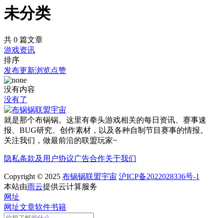
未分类
共 0 篇文章
游戏资讯
排序
发布
更新
浏览
点赞
没有内容
没有了
就是那个布锅锅。这里有拳头游戏相关的每日资讯、赛事速
报、BUG研究、创作素材，以及各种自制节目赛事的情报。
关注我们，做最前沿的联盟玩家~
隐私条款及用户协议
广告合作
关于我们
Copyright © 2025
布锅锅联盟宇宙
沪ICP备2022028336号-1
本站由
雨云
提供云计算服务
网址
网址
文章
软件
书籍