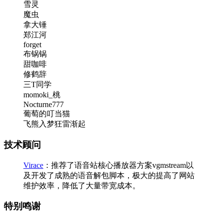
雪灵
魔虫
拿大锤
郑江河
forget
布锅锅
甜咖啡
修鹤辞
三T同学
momoki_桃
Nocturne777
葡萄的叮当猫
飞熊入梦狂雷渐起
技术顾问
Virace
：推荐了语音站核心播放器方案vgmstream以
及开发了成熟的语音解包脚本，极大的提高了网站
维护效率，降低了大量带宽成本。
特别鸣谢