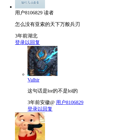
用户8106829
读者
怎么没有亚索的天下万般兵刃
3年前
湖北
登录以回复
Valhir
这句话是lor的不是lol的
3年前
安徽
@
用户8106829
登录以回复