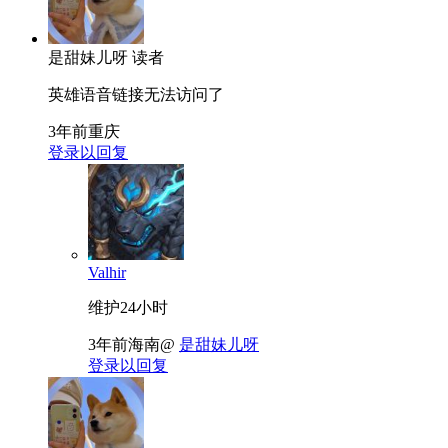
是甜妹儿呀
读者
英雄语音链接无法访问了
3年前
重庆
登录以回复
Valhir
维护24小时
3年前
海南
@
是甜妹儿呀
登录以回复