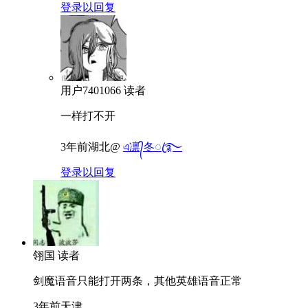
登录以回复
用户7401066
读者
一样打不开
3年前
湖北
@
এ凛᭄冬ꦿ࿐
登录以回复
翎国
读者
剑魔语音只能打开两条，其他英雄语音正常
3年前
天津