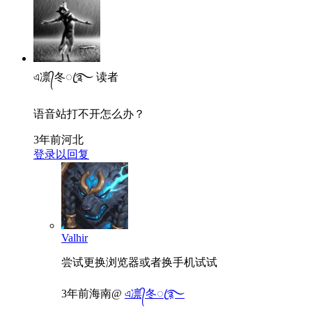
এ凛᭄冬ꦿ࿐
读者
语音站打不开怎么办？
3年前
河北
登录以回复
Valhir
尝试更换浏览器或者换手机试试
3年前
海南
@
এ凛᭄冬ꦿ࿐