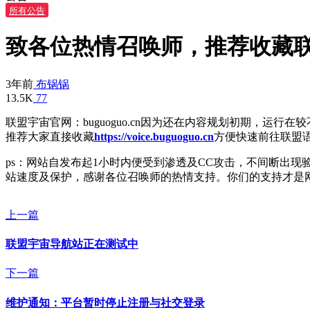
所有公告
致各位热情召唤师，推荐收藏
3年前
布锅锅
13.5K
7
7
联盟宇宙官网：buguoguo.cn因为还在内容规划初期，运
推荐大家直接收藏
https://voice.buguoguo.cn
方便快速前往联盟
ps：网站自发布起1小时内便受到渗透及CC攻击，不间断出
站速度及保护，感谢各位召唤师的热情支持。你们的支持才是
上一篇
联盟宇宙导航站正在测试中
下一篇
维护通知：平台暂时停止注册与社交登录