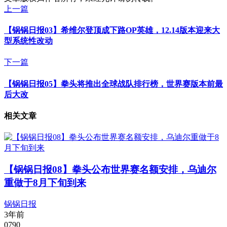
上一篇
【锅锅日报03】希维尔登顶成下路OP英雄，12.14版本迎来大
型系统性改动
下一篇
【锅锅日报05】拳头将推出全球战队排行榜，世界赛版本前最
后大改
相关文章
【锅锅日报08】拳头公布世界赛名额安排，乌迪尔
重做于8月下旬到来
锅锅日报
3年前
0
790