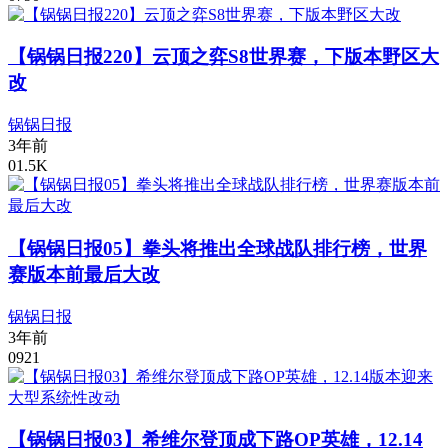
【锅锅日报220】云顶之弈S8世界赛，下版本野区大
改
锅锅日报
3年前
0
1.5K
【锅锅日报05】拳头将推出全球战队排行榜，世界
赛版本前最后大改
锅锅日报
3年前
0
921
【锅锅日报03】希维尔登顶成下路OP英雄，12.14