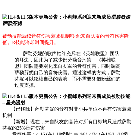
星籁歌姬
萨勒芬妮
被动技能后续音符伤害衰减机制移除;来自队友的音符伤害降
低。R技能冷却时间提升。
萨勒芬妮的歌声始终充斥在《英雄联盟》团队
的耳边，因此为了减少部分噪音污染，《英雄联
盟》团队需要弱化来自友军的音符伤害，同时调高
萨勒芬妮自己的音符伤害。通过这样的方式，萨勒
芬妮可以继续自己的表演，而不需要凭借粉丝们的
过度支撑。
被动技能
– 星光漫射
【已移除】萨勒芬妮的音符对非小兵单位不再有伤害衰减
机制
【新增】现在，来自队友的音符对所有目标均只造成萨勒
芬妮的25%音符伤害
音符伤害：4-16 (在1-18级时) ⇒ 4/8/14/24 (在1/6/11/16级