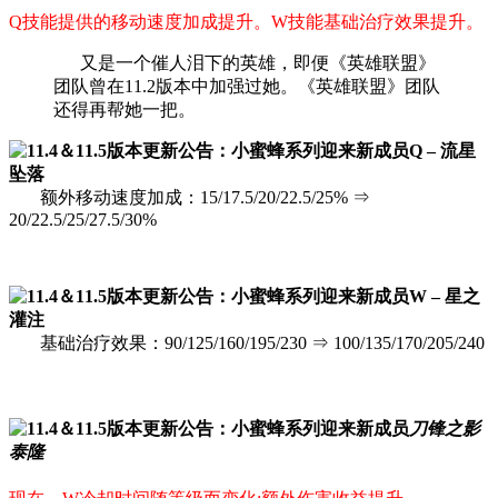
Q技能提供的移动速度加成提升。W技能基础治疗效果提升。
又是一个催人泪下的英雄，即便《英雄联盟》
团队曾在11.2版本中加强过她。《英雄联盟》团队
还得再帮她一把。
Q – 流星
坠落
额外移动速度加成：15/17.5/20/22.5/25% ⇒
20/22.5/25/27.5/30%
W – 星之
灌注
基础治疗效果：90/125/160/195/230 ⇒ 100/135/170/205/240
刀锋之影
泰隆