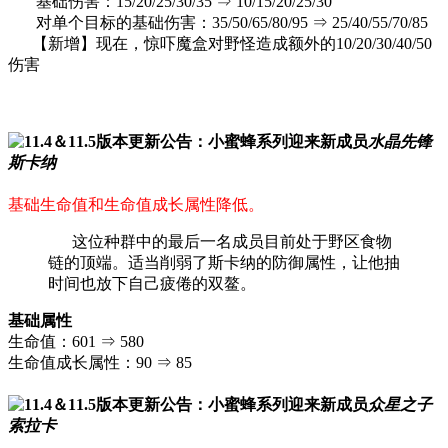
基础伤害：15/20/25/30/35 ⇒ 10/15/20/25/30
对单个目标的基础伤害：35/50/65/80/95 ⇒ 25/40/55/70/85
【新增】现在，惊吓魔盒对野怪造成额外的10/20/30/40/50
伤害
水晶先锋
斯卡纳
基础生命值和生命值成长属性降低。
这位种群中的最后一名成员目前处于野区食物
链的顶端。适当削弱了斯卡纳的防御属性，让他抽
时间也放下自己疲倦的双鳌。
基础属性
生命值：601 ⇒ 580
生命值成长属性：90 ⇒ 85
众星之子
索拉卡