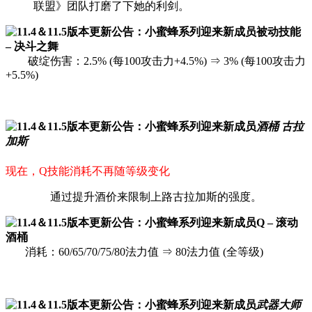
联盟》团队打磨了下她的利剑。
被动技能
– 决斗之舞
破绽伤害：2.5% (每100攻击力+4.5%) ⇒ 3% (每100攻击力
+5.5%)
酒桶 古拉
加斯
现在，Q技能消耗不再随等级变化
通过提升酒价来限制上路古拉加斯的强度。
Q – 滚动
酒桶
消耗：60/65/70/75/80法力值 ⇒ 80法力值 (全等级)
武器大师