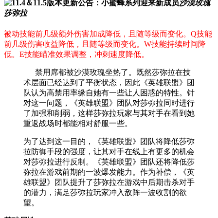
沙漠玫瑰
莎弥拉
被动技能前几级额外伤害加成降低，且随等级而变化。Q技能
前几级伤害收益降低，且随等级而变化。W技能持续时间降
低。E技能瞄准效果调整，冲刺速度降低。
禁用席都被沙漠玫瑰坐热了。既然莎弥拉在技
术层面已经达到了平衡状态，因此《英雄联盟》团
队认为高禁用率缘自她有一些让人困惑的特性。针
对这一问题，《英雄联盟》团队对莎弥拉同时进行
了加强和削弱，这样莎弥拉玩家与其对手在看到她
重返战场时都能相对舒服一些。
为了达到这一目的，《英雄联盟》团队将降低莎弥
拉防御手段的强度，让其对手在线上有更多的机会
对莎弥拉进行反制。《英雄联盟》团队还将降低莎
弥拉在游戏前期的一波爆发能力。作为补偿，《英
雄联盟》团队提升了莎弥拉在游戏中后期击杀对手
的潜力，满足莎弥拉玩家冲入敌阵一波收割的欲
望。