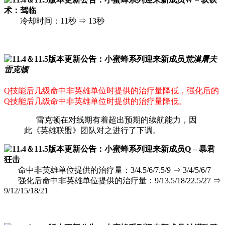
术：驾临
冷却时间：11秒 ⇒ 13秒
荒漠屠夫
雷克顿
Q技能后几级命中非英雄单位时提供的治疗量降低，强化后的
Q技能后几级命中非英雄单位时提供的治疗量降低。
雷克顿在对线期有着超出预期的续航能力，因
此《英雄联盟》团队对之进行了下调。
Q – 暴君
狂击
命中非英雄单位提供的治疗量：3/4.5/6/7.5/9 ⇒ 3/4/5/6/7
强化后命中非英雄单位提供的治疗量：9/13.5/18/22.5/27 ⇒
9/12/15/18/21