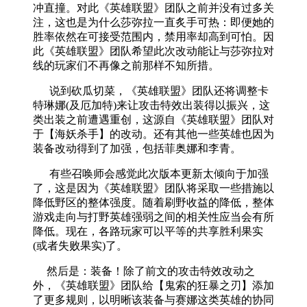
冲直撞。对此《英雄联盟》团队之前并没有过多关
注，这也是为什么莎弥拉一直炙手可热：即便她的
胜率依然在可接受范围内，禁用率却高到可怕。因
此《英雄联盟》团队希望此次改动能让与莎弥拉对
线的玩家们不再像之前那样不知所措。
说到砍瓜切菜，《英雄联盟》团队还将调整卡
特琳娜(及厄加特)来让攻击特效出装得以振兴，这
类出装之前遭遇重创，这源自《英雄联盟》团队对
于【海妖杀手】的改动。还有其他一些英雄也因为
装备改动得到了加强，包括菲奥娜和李青。
有些召唤师会感觉此次版本更新太倾向于加强
了，这是因为《英雄联盟》团队将采取一些措施以
降低野区的整体强度。随着刷野收益的降低，整体
游戏走向与打野英雄强弱之间的相关性应当会有所
降低。现在，各路玩家可以平等的共享胜利果实
(或者失败果实)了。
然后是：装备！除了前文的攻击特效改动之
外，《英雄联盟》团队给【鬼索的狂暴之刃】添加
了更多规则，以明晰该装备与赛娜这类英雄的协同