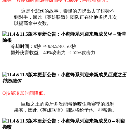
现在，W冷却时间随等级而变化;额外伤害收益提升。
这是个悲伤的故事，泰隆的刀扔出去了也碰不
到对手，因此《英雄联盟》团队正在让他多扔几次
以提高命中次数。
W – 斩草
除根
冷却时间：9秒 ⇒ 9/8.5/8/7.5/7秒
额外伤害收益：40%攻击力 ⇒ 55%攻击力
巨魔之王
特朗德尔
Q技能冷却时间降低。
巨魔之王的尖牙并没能帮他咬住新赛季的胜利
果实，因此《英雄联盟》团队将给予他一些帮助。
Q – 利齿
撕咬