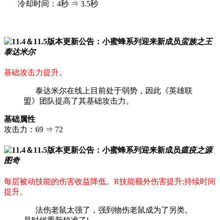
冷却时间：4秒 ⇒ 3.5秒
蛮族之王
泰达米尔
基础攻击力提升。
泰达米尔在线上目前处于弱势，因此《英雄联
盟》团队提高了其基础攻击力。
基础属性
攻击力：69 ⇒ 72
瘟疫之源
图奇
每层被动技能的伤害收益降低。R技能额外伤害提升;持续时间
提升。
法伤老鼠太强了，强到物伤老鼠成为了另类。