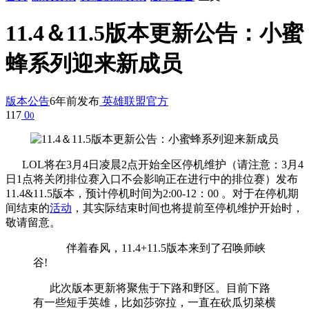
11.4＆11.5版本更新公告：小蜜
蜂系列迎来新成员
版本公告
6年前发布
英雄联盟官方
117
0
0
LOL将在3月4日凌晨2点开始全区停机维护（请注意：3月4
日1点将关闭排位赛入口不会影响正在进行中的排位赛）发布
11.4&11.5版本，预计停机时间为2:00-12：00 。对于在停机期
间结束的
活动
，其实际结束时间也将提前至停机维护开始时，
敬请留意。
伴着春风，11.4+11.5版本来到了召唤师峡
谷!
此次版本更新将聚焦于下路和野区。目前下路
有一些短手英雄，比如莎弥拉，一直在砍瓜切菜横