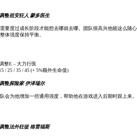
祖安狂人 蒙多医生
要度过成长阶段才能想去哪就去哪。团队很高兴他能这么随心
整体强度保持平衡。
E – 大力行医
/ 25 / 35 / 45 (+ 5%额外生命值)
探险家 伊泽瑞尔
会为他增加一些通用强度，帮助他在游戏进入后期时跟上来。
法外狂徒 格雷福斯