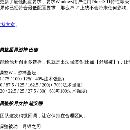
更新了最低配置要求，要求Windows用户使用DirectX11特性等
你已经符合最低配置要求，那么25.21上线不会带来任何影响
支持文章
。
星界游神 巴德
给他开创更多选择，也就是出法强装备(比如【舒瑞娅】)，让
W – 游神圣坛
/ 75 / 100 / 125(+ 40%法术强度)
87.5 / 125 / 162.5 / 200(+ 70%法术强度)
/ 22.5 / 25 / 27.5 / 30(+ 6%每100法术强度)
皎月女神 黛安娜
团队这次稍微回调，让它保持在合理区间。
被动 – 月银之刃