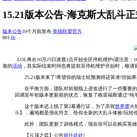
15.21版本公告-海克斯大乱
版本公告
10个月前发布
英雄联盟官方
801
0
0
LOL将在10月23日凌晨1点开始全区停机维护(请注意：10月2
束的
活动
，其实际结束时间也将提前至停机维护开始时，敬请
25.21版本来了!希望你的瑞士轮预测得还算准!但如
在平衡方面，团队对前期线上进攻进行了一些重要的系
回调至年初版本更新前的状态，恢复了格雷福斯通过“纯
这个版本还上线了第2幕通行证，为了庆祝
世界赛
火
斗】，遍地都是强化符文，给你全新的大乱斗体验!玩转
此外，团队更新了训练模式，现在你可以在购买英雄前
【云顶之弈】公告
前往此处
!