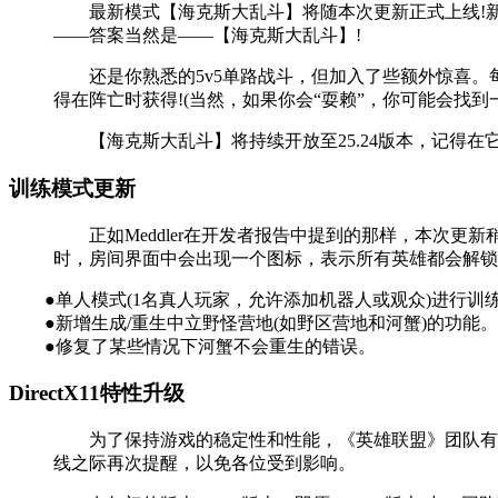
最新模式【海克斯大乱斗】将随本次更新正式上线!新模
——答案当然是——【海克斯大乱斗】!
还是你熟悉的5v5单路战斗，但加入了些额外惊喜。每
得在阵亡时获得!(当然，如果你会“耍赖”，你可能会找
【海克斯大乱斗】将持续开放至25.24版本，记得在它
训练模式更新
正如Meddler在开发者报告中提到的那样，本次更
时，房间界面中会出现一个图标，表示所有英雄都会解锁
●单人模式(1名真人玩家，允许添加机器人或观众)进行训
●新增生成/重生中立野怪营地(如野区营地和河蟹)的功能。
●修复了某些情况下河蟹不会重生的错误。
DirectX11特性升级
为了保持游戏的稳定性和性能，《英雄联盟》团队有时需
线之际再次提醒，以免各位受到影响。