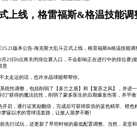
斗正式上线，格雷福斯&格温技能调
3日0点将关闭排位赛入口，不会影响正在进行中的排位赛)发布25.
留意
果不太走运的话，也许水晶球能帮帮你。
统性调整，包括削弱了【多兰之盾】和【复苏之风】，并进一
爷们”获得的魔法抗性，削弱了蒙多医生的后期爆发伤害，并平
热开启，通行证奖励翻倍，完成后可获得双倍的蓝色精萃、橙色
你梦寐以求的雪球流套路，让敌人噩梦不断!
先行试玩，还更新了早些时候的最低配置调整。当然，圣堂和