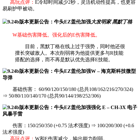
高玩点评：
E冷却时间减少2秒，灵活机动性提高，也更容
易刷护甲被动。
大发明家 黑默丁格
W基础伤害降低。强化后的E伤害降低。
目前，黑默丁格在线上过于强势，同时他还很
擅长突破敌人。本次削弱将为他提供更多与R技能
搭配的选择，而不再是默认优先选择E技能。
W – 海克斯科技微型
导弹
基础伤害： 60/90/120/150/180 (总共108/162/216/270/324)
⇒ 50/80/110/140/170 (总共90/144/198/252/306)
强化 E – CH-3X 电子
风暴手雷
伤害：150/250/350 (+0.75 法术强度) ⇒ 100/200/300 (+0.6
法术强度)
高玩点评：
W和E伤害减少，输出能力削弱。