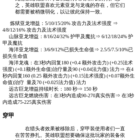
之，英雄联盟喜欢元素亚龙与龙魂的存在，但它们
都需要被稍微弱化，以让彼此保持一致。
炼狱亚龙增益：5/10/15/20% 攻击力及法术强度 ⇒
4/8/12/16% 攻击力及法术强度
山脉亚龙增益：8/16/24/32% 护甲及魔抗⇒ 6/12/18/24% 护
甲及魔抗
海洋亚龙增益：3/6/9/12%已损失生命值⇒ 2.5/5/7.5/10%已
损失生命值
海洋龙魂：在3秒内回复180 (+0.4 额外攻击力) (+0.25法术
强度) (+0.1额外生命值)治疗量及90 (+0.04法力值) 法力⇒ 在4
秒内回复160 (0.25 额外攻击力) (+0.15法术强度) (+0.07额外生
命值)治疗 量及70 (+0.025法力值) 法力
远古巨龙增益持续时长：180 秒⇒ 150 秒
远古巨龙燃烧伤害：在3秒内造成90-270真实伤害⇒ 在3秒
内造成75-225真实伤害
穿甲
在猎头者效果被移除后，穿甲装使用者们一直
在苦苦挣扎。英雄联盟想要确保这批玩家的装备依