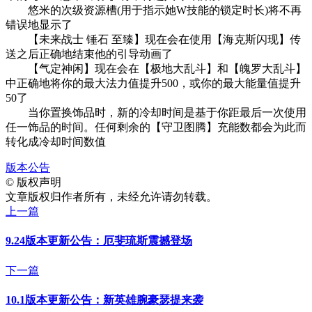
悠米的次级资源槽(用于指示她W技能的锁定时长)将不再
错误地显示了
【未来战士 锤石 至臻】现在会在使用【海克斯闪现】传
送之后正确地结束他的引导动画了
【气定神闲】现在会在【极地大乱斗】和【魄罗大乱斗】
中正确地将你的最大法力值提升500，或你的最大能量值提升
50了
当你置换饰品时，新的冷却时间是基于你距最后一次使用
任一饰品的时间。任何剩余的【守卫图腾】充能数都会为此而
转化成冷却时间数值
版本公告
©
版权声明
文章版权归作者所有，未经允许请勿转载。
上一篇
9.24版本更新公告：厄斐琉斯震撼登场
下一篇
10.1版本更新公告：新英雄腕豪瑟提来袭