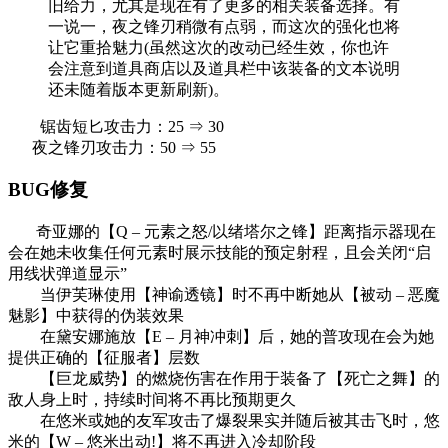
旧给力，尤其是现在有了更多的相关装备选择。有
一说一，夜之锋刃稍微有点弱，而这次的强化也将
让它重拾魅力(虽然这次的改动已经生效，你也许
会注意到道具商店以及道具栏中该装备的文本说明
还未随着版本更新刷新)。
锯齿短匕攻击力：25 ⇒ 30
夜之锋刃攻击力：50 ⇒ 55
BUG修复
奇亚娜的【Q – 元素之怒/以绪塔尔之锋】距离指示器现在
会在她未收集任何元素时展示技能的预定射程，且会关闭“启
用线状弹道显示”
当伊芙琳使用【神谕透镜】时不再中断她从【被动 – 恶魔
魅影】中获得的伪装效果
在黛安娜施放【E – 月神冲刺】后，她的普攻现在会为她
提供正确的【征服者】层数
【巨龙威势】的燃烧伤害在作用于装备了【死亡之舞】的
敌人身上时，持续时间将不再比预期更久
在悠米或她的友军攻击了爆裂果实并随后被其击飞时，悠
米的【W – 悠米出动!】将不再进入冷却阶段