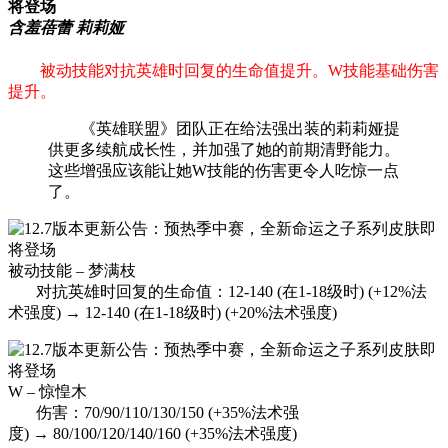
含羞蓓蕾 莉莉娅
被动技能对抗英雄时回复的生命值提升。W技能基础伤害
提升。
《英雄联盟》团队正在给法强出装的莉莉娅提
供更多续航成长性，并加强了她的前期清野能力。
这些增强应该能让她W技能的伤害更令人吃惊一点
了。
被动技能 – 梦满枝
对抗英雄时回复的生命值：12-140 (在1-18级时) (+12%法
术强度) → 12-140 (在1-18级时) (+20%法术强度)
W – 惊惶木
伤害：70/90/110/130/150 (+35%法术强
度) → 80/100/120/140/160 (+35%法术强度)