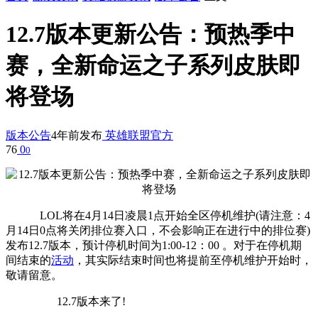
12.7版本更新公告：预热季中
赛，全新命运之子系列皮肤即
将登场
版本公告
4年前发布
英雄联盟官方
76
0
0
LOL将在4月14日凌晨1点开始全区停机维护(请注意：4
月14日0点将关闭排位赛入口，不会影响正在进行中的排位赛)
发布12.7版本，预计停机时间为1:00-12：00 。对于在停机期
间结束的
活动
，其实际结束时间也将提前至停机维护开始时，
敬请留意。
12.7版本来了!