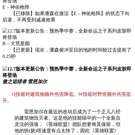
E – 神佑枪阵
【已移除】如果潘森在激活【E – 神佑枪阵】的状态下向
后退，不再受到减速效果
R – 大荒星陨
【已更新】现在，潘森俯冲至目的地的时间较过去提前了
0.25秒
傲之追猎者 雷恩加尔
Q技能对建筑物额外伤害降低。W技能对野怪额外伤害提
升。
雷恩加尔在最近的改动后成为了一个正儿八经
的建筑物毁灭者。这是他的技能组中的一个全新且
灵活的强项，《英雄联盟》团队想要将其保留，但
他的拆(挠)塔速度有点太快了，因此《英雄联盟》