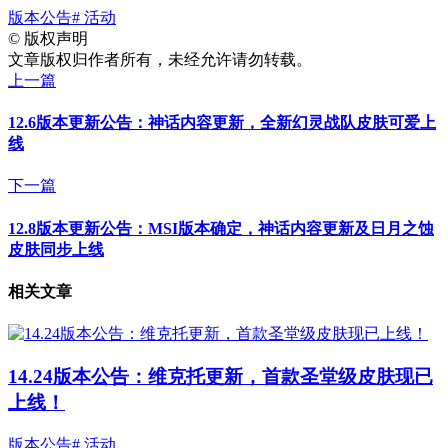
版本公告
# 活动
©
版权声明
文章版权归作者所有，未经允许请勿转载。
上一篇
12.6版本更新公告：神话内容更新，全新幻灵战队皮肤可爱上
线
下一篇
12.8版本更新公告：MSI版本确定，神话内容更新及日月之蚀
皮肤同步上线
相关文章
14.24版本公告：维克托更新，首款圣堂级皮肤现已
上线！
版本公告
# 活动