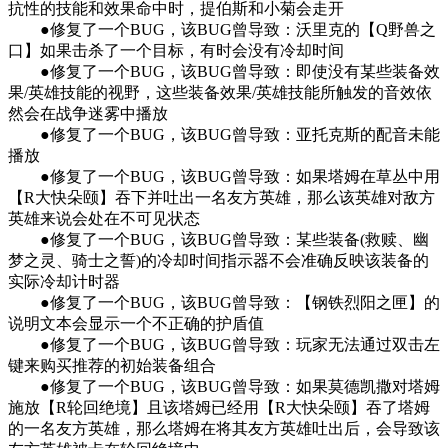
抗性的技能和效果命中时，提伯斯和小菊会走开
●修复了一个BUG，该BUG曾导致：沃里克的【Q野兽之
口】如果击杀了一个目标，有时会没有冷却时间
●修复了一个BUG，该BUG曾导致：即使没有某些装备效
果/英雄技能的视野，这些装备效果/英雄技能所触发的音效依
然会在战争迷雾中播放
●修复了一个BUG，该BUG曾导致：亚托克斯的配音未能
播放
●修复了一个BUG，该BUG曾导致：如果塔姆在草丛中用
【R大快朵颐】吞下并吐出一名友方英雄，那么该英雄对敌方
英雄来说会处在不可见状态
●修复了一个BUG，该BUG曾导致：某些装备(救赎、幽
梦之灵、骑士之誓)的冷却时间指示器不会准确反映该装备的
实际冷却计时器
●修复了一个BUG，该BUG曾导致：【钢铁烈阳之匣】的
说明文本会显示一个不正确的护盾值
●修复了一个BUG，该BUG曾导致：玩家无法通过双击左
键来购买推荐的初始装备组合
●修复了一个BUG，该BUG曾导致：如果莫德凯撒对塔姆
施放【R轮回绝境】且该塔姆已经用【R大快朵颐】吞了塔姆
的一名友方英雄，那么塔姆在将其友方英雄吐出后，会导致该