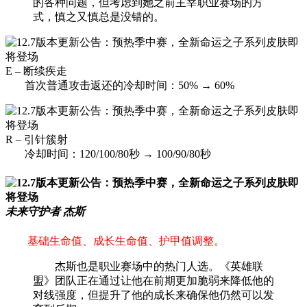
的各种问题，但考虑到她之前主宰职业赛场的方
式，慎之又慎总是没错的。
E – 断续疾走
首次普通攻击返还的冷却时间：50% → 60%
R – 引针簇射
冷却时间：120/100/80秒 → 100/90/80秒
未来守护者 杰斯
基础生命值、成长生命值、护甲值调整。
杰斯也是职业赛场中的热门人选。《英雄联
盟》团队正在通过让他在前期更加脆弱来降低他的
对线强度，但提升了他的成长来确保他仍然可以发