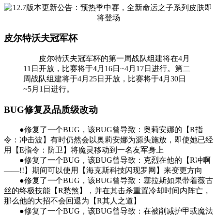
皮尔特沃夫冠军杯
皮尔特沃夫冠军杯的第一周战队组建将在4月
11日开放，比赛将于4月16日~4月17日进行。第二
周战队组建将于4月25日开放，比赛将于4月30日
~5月1日进行。
BUG修复及品质级改动
●修复了一个BUG，该BUG曾导致：奥莉安娜的【R指
令：冲击波】有时仍然会以奥莉安娜为源头施放，即使她已经
用【E指令：防卫】将魔灵移动到一名友军身上
●修复了一个BUG，该BUG曾导致：克烈在他的【R冲啊
——!!】期间可以使用【海克斯科技闪现罗网】来变更方向
●修复了一个BUG，该BUG曾导致：塞拉斯如果带着薇古
丝的终极技能【R愁煞】，并在其击杀重置冷却时间内阵亡，
那么他的大招不会回退为【R其人之道】
●修复了一个BUG，该BUG曾导致：在被削减护甲或魔法