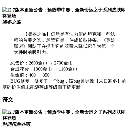
凛冬之临
【凛冬之临】仍然是有法力值的坦克和一些法
师的首要之选，尽管它是一件成长型装备。《英雄
联盟》团队正在提升它的花费来降低它作为第一个
大件时的吸引力。
总售价：2600金币 → 2700金币
合成花费：1000金币 → 1100金币
生命值：400 → 350
BUG修复：修复了一个bug，该bug曾导致【末日寒冬】的
基础护盾值未能随英雄等级而正确更新
符文
时间扭曲补药