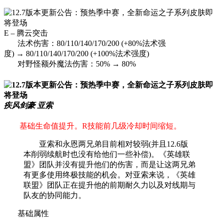
E – 腾云突击
法术伤害：80/110/140/170/200 (+80%法术强
度) → 80/110/140/170/200 (+100%法术强度)
对野怪额外魔法伤害：50% → 80%
疾风剑豪 亚索
基础生命值提升。R技能前几级冷却时间缩短。
亚索和永恩两兄弟目前相对较弱(并且12.6版
本削弱续航时也没有给他们一些补偿)。《英雄联
盟》团队并没有提升他们的伤害，而是让这两兄弟
有更多使用终极技能的机会。对亚索来说，《英雄
联盟》团队正在提升他的前期耐久力以及对线期与
队友的协同能力。
基础属性