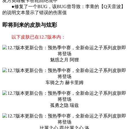
友方英雄被卡在轮回绝境中
●修复了一个BUG，该BUG曾导致：李青的【Q天音波】
的说明文本显示了错误的伤害值
即将到来的皮肤与炫彩
以下皮肤已在12.7版本内：
魅惑之月 阿狸
车骑之力 赫卡里姆
孤勇之隐 瑞兹
比翼之心 霞/比翼之心 洛