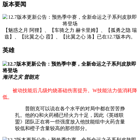
版本要闻
【魅惑之月 阿狸】、【车骑之力 赫卡里姆】、【孤勇之隐 瑞
兹】、【比翼之心 霞】、【比翼之心 洛】已在12.7版本内。
英雄
海洋之灾 普朗克
被动技能后几级灼烧基础伤害提升。W技能法力值消耗降
低。
普朗克可以说在各个水平的对局中都在苦苦挣
扎。他的Q和火药桶已经火力十足，因此《英雄联
盟》团队正在将一些强度放入他技能组中火药含量
较低和橙子含量较高的那些部分。