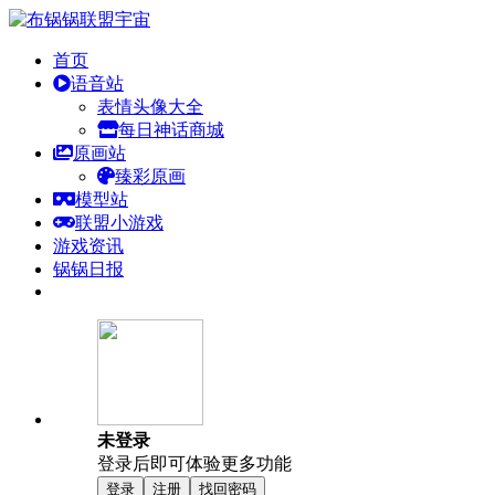
首页
语音站
表情头像大全
每日神话商城
原画站
臻彩原画
模型站
联盟小游戏
游戏资讯
锅锅日报
未登录
登录后即可体验更多功能
登录
注册
找回密码