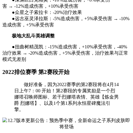
害 → -12%造成伤害，+10%承受伤害
●众星之子索拉卡：-20%治疗效果
●远古巫灵泽拉斯：-5%造成伤害，+5%承受伤害 → -10%
造成伤害，+5%承受伤害
极地大乱斗英雄调整
●扭曲树精茂凯：-15%造成伤害，+10%承受伤害，-40%
治疗效果 → -20%造成伤害，+5%承受伤害，治疗效果与正常
模式无差别
2022排位赛季 第2赛段开始
做好准备，因为2022赛季的第2赛段将在4月14
日上午7：00 开始！第2赛段的专属奖励是一个烈
娜塔召唤师图标、若干烈娜塔表情、英雄【炼金男
爵 烈娜塔】、以及1个第1系列永恒星碑魔法引
擎。