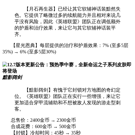
【月石再生器】已经让其它软辅神话装黯然失
色。它提供了略微过多的续航能力并且相对来说几
乎没有风险，因此《英雄联盟》团队正在调低额外
的护盾和治疗效果，来让它与其它软辅神话装平
齐。
【星光恩典】每层提供的治疗和护盾效果：7% (至多5层
35%) → 6% (至多5层30%)
黯影阔剑
【黯影阔剑】有愧于它封锁对方地图的奇幻定
位。《英雄联盟》团队正在实行一些增强，来让它
更加适合穿甲流辅助和不想被敌人发现的游走型刺
客。
总售价：2400金币 → 2300金币
合成花费：600金币 → 500金币
【封锁】冷却时间：45秒 → 35秒