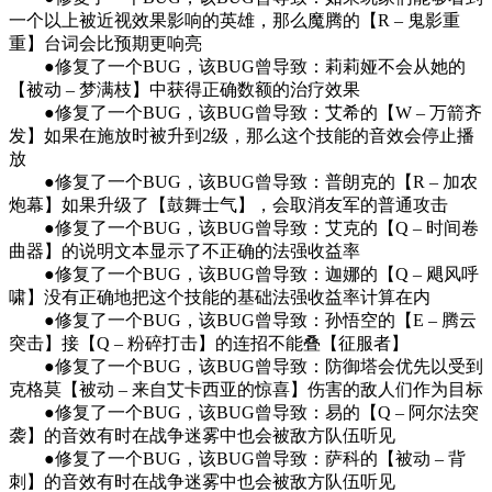
一个以上被近视效果影响的英雄，那么魔腾的【R – 鬼影重
重】台词会比预期更响亮
●修复了一个BUG，该BUG曾导致：莉莉娅不会从她的
【被动 – 梦满枝】中获得正确数额的治疗效果
●修复了一个BUG，该BUG曾导致：艾希的【W – 万箭齐
发】如果在施放时被升到2级，那么这个技能的音效会停止播
放
●修复了一个BUG，该BUG曾导致：普朗克的【R – 加农
炮幕】如果升级了【鼓舞士气】，会取消友军的普通攻击
●修复了一个BUG，该BUG曾导致：艾克的【Q – 时间卷
曲器】的说明文本显示了不正确的法强收益率
●修复了一个BUG，该BUG曾导致：迦娜的【Q – 飓风呼
啸】没有正确地把这个技能的基础法强收益率计算在内
●修复了一个BUG，该BUG曾导致：孙悟空的【E – 腾云
突击】接【Q – 粉碎打击】的连招不能叠【征服者】
●修复了一个BUG，该BUG曾导致：防御塔会优先以受到
克格莫【被动 – 来自艾卡西亚的惊喜】伤害的敌人们作为目标
●修复了一个BUG，该BUG曾导致：易的【Q – 阿尔法突
袭】的音效有时在战争迷雾中也会被敌方队伍听见
●修复了一个BUG，该BUG曾导致：萨科的【被动 – 背
刺】的音效有时在战争迷雾中也会被敌方队伍听见