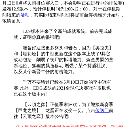
月12日0点将关闭排位赛入口，不会影响正在进行中的排位赛)
发布12.9版本，预计停机时间为1:00-12：00 。对于在停机期
间结束的
活动
，其实际结束时间也将提前至停机维护开始时，
敬请留意。
12.9版本带来了全新的成就系统。前去完成成
就，证明你真的很强吧!
准备好迎接更多斧头和岩石，因为【奥拉夫】
和【塔莉垭】的中型更新在这个版本上线了!其它
改动包括：削弱了丧尸的拆塔能力、炼金男爵的垄
断地位、狐狸的飘逸移动;增强了某个持盾壮汉、
以及某个新晋牛仔的射击能力。
千万不要错过已经在5月10日开始的季中冠军
赛!此外，EDG战队的2021全球总决赛冠军皮肤也
已在这个版本内!
【云顶之弈】正值季末狂欢，为了迎接新赛季
【巨龙之境】，龙蛋正在改变一切。点击
传送门
前
往【云顶之弈】版本公告吧!
注：国服的公告基于国服更新的实际版本数值，Riot游