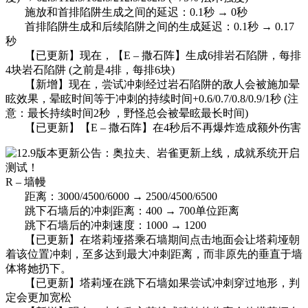
施放和首排陷阱生成之间的延迟：0.1秒 → 0秒
首排陷阱生成和后续陷阱之间的生成延迟：0.1秒 → 0.17
秒
【已更新】现在，【E – 撒石阵】生成6排岩石陷阱，每排
4块岩石陷阱 (之前是4排，每排6块)
【新增】现在，尝试冲刺经过岩石陷阱的敌人会被施加晕
眩效果，晕眩时间等于冲刺的持续时间+0.6/0.7/0.8/0.9/1秒 (注
意：最长持续时间2秒 ，野怪总会被晕眩最长时间)
【已更新】【E – 撒石阵】在4秒后不再爆炸造成额外伤害
R – 墙幔
距离：3000/4500/6000 → 2500/4500/6500
跳下石墙后的冲刺距离：400 → 700单位距离
跳下石墙后的冲刺速度：1000 → 1200
【已更新】在塔莉垭搭乘石墙期间点击地面会让塔莉垭朝
着该位置冲刺，至多达到最大冲刺距离，而非原先的垂直于墙
体将她扔下。
【已更新】塔莉垭在跳下石墙如果尝试冲刺穿过地形，判
定会更加宽松