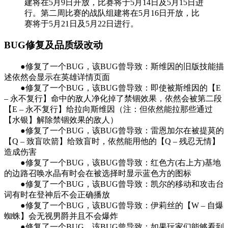
建将在5月9日开放，比赛将于5月14日及5月15日进
行。第二周比赛的战队组建将在5月16日开放，比
赛将于5月21日及5月22日进行。
BUG修复及品质级改动
●修复了一个BUG，该BUG曾导致：斯维因的旧版技能描
述依然会显示在英雄详情页面
●修复了一个BUG，该BUG曾导致：即使被斯维因的【E
– 永不复行】命中的敌人净化掉了禁锢效果，依然会被第二段
【E – 永不复行】给拉向斯维因（注：但依然能拉那些通过
【水银】解除禁锢效果的敌人）
●修复了一个BUG，该BUG曾导致：雷恩加尔在被提莫的
【Q – 致盲吹箭】给致盲时，依然能用他的【Q – 残忍无情】
造成伤害
●修复了一个BUG，该BUG曾导致：红色方(右上方)基地
的边路召唤水晶有时会在被选择时显示蓝色方的图标
●修复了一个BUG，该BUG曾导致：凯尔的移动和攻击台
词有时在登神后不会正确播放
●修复了一个BUG，该BUG曾导致：伊莉丝的【W – 自爆
蜘蛛】会无视男爵并且不会爆炸
●修复了一个BUG，该BUG曾导致：如果玩家们能够看到