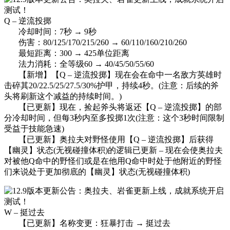
Q – 逆流投掷
冷却时间：7秒 → 9秒
伤害：80/125/170/215/260 → 60/110/160/210/260
最短距离：300 → 425单位距离
法力消耗：全等级60 → 40/45/50/55/60
【新增】【Q – 逆流投掷】现在会在命中一名敌方英雄时
击碎其20/22.5/25/27.5/30%护甲，持续4秒。(注意：后续的斧
头将刷新这个减益的持续时间。)
【已更新】现在，捡起斧头将返还【Q – 逆流投掷】的部
分冷却时间，但每3秒内至多投掷1次(注意：这个3秒时间限制
受益于技能急速)
【已更新】奥拉夫对野怪使用【Q – 逆流投掷】后获得
【幽灵】状态(无视碰撞体积)的逻辑已更新 – 现在会使奥拉夫
对被他Q命中的野怪们或是在他用Q命中时处于他附近的野怪
们来说处于更加彻底的【幽灵】状态(无视碰撞体积)
W – 挺过去
【已更新】名称变更：狂暴打击 → 挺过去