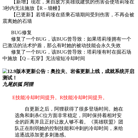
【新增】现在，来自敌方英雄或建筑的伤害会使塔莉垭在
3秒内无法施放【R – 墙幔】
【已更新】若塔莉垭在搭乘石墙期间受到伤害，不再会被
震离她的石墙
BUG修复
修复了一个BUG，该BUG曾导致：如果塔莉垭拥有一个
已激活的法术护盾，那么有时她的被动技能会永久失效
修复了一个BUG，该BUG曾导致：塔莉垭有时在掘石场
中施放【Q – 石穿】无法缩短冷却时间
九尾妖狐 阿狸
E技能冷却时间提升。R技能冷却时间提升。
自更新之后，阿狸获得了很多登场时间。她在
选角和刺杀C位方面非常稳定，同时保持着相对安
全的距离并且正好让敌人够不着。《英雄联盟》团
队正在削弱她的控制技能和冲刺的冷却时间，来给
追逐战添加更多刺激感。