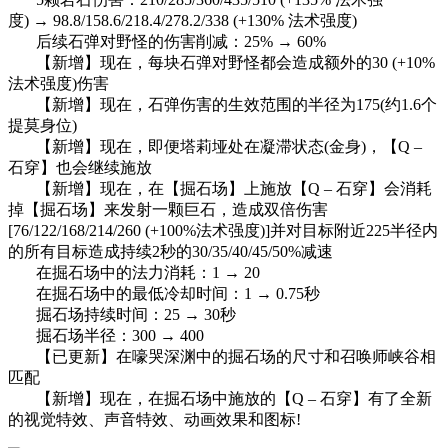
度) → 98.8/158.6/218.4/278.2/338 (+130% 法术强度)
后续石弹对野怪的伤害削减：25% → 60%
【新增】现在，每块石弹对野怪都会造成额外的30 (+10%
法术强度)伤害
【新增】现在，石弹伤害的生效范围的半径为175(约1.6个
提莫身位)
【新增】现在，即便塔莉垭处在凝滞状态(金身)，【Q –
石穿】也会继续施放
【新增】现在，在【掘石场】上施放【Q – 石穿】会消耗
掉【掘石场】来发射一颗巨石，造成双倍伤害
[76/122/168/214/260 (+100%法术强度)]并对目标附近225半径内
的所有目标造成持续2秒的30/35/40/45/50%减速
在掘石场中的法力消耗：1 → 20
在掘石场中的最低冷却时间：1 → 0.75秒
掘石场持续时间：25 → 30秒
掘石场半径：300 → 400
【已更新】在嚎哭深渊中的掘石场的尺寸和召唤师峡谷相
匹配
【新增】现在，在掘石场中施放的【Q – 石穿】有了全新
的视觉特效、声音特效、动画效果和图标!