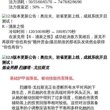
法力消耗：50/55/60/65/70 → 74/78/82/86/90
法力值返还：50% → 75%
R – 涌泉之恨
冷却时间：120/100/80秒 → 100/85/70秒
在派克用【R – 涌泉之恨】成功处决敌方英雄后，派克不
再获得“你也有份”额外赏金(最后助攻的那名队友依然会获得
“你也有份”)
炼金男爵 烈娜塔 · 戈拉斯克
基础护甲值降低。被动技能伤害降低。
烈娜塔·戈拉斯克正在垄断所有水平对局的下
路生态，并且她的生意在高端对局中风头正兴。她
从她的被动技能中得到了过多强度，但她在伤害类
辅助装上的投资回报率相对较低。这些对法强装备
收益率的小调整应该有助于平衡和多样化她的出