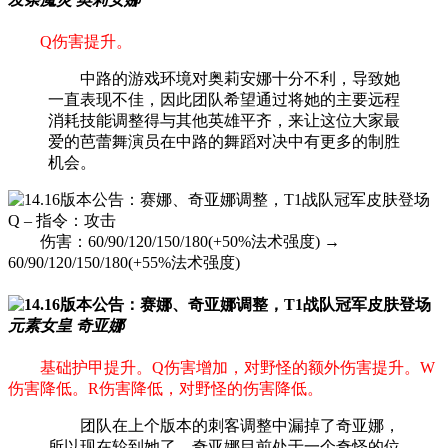
Q伤害提升。
中路的游戏环境对奥莉安娜十分不利，导致她
一直表现不佳，因此团队希望通过将她的主要远程
消耗技能调整得与其他英雄平齐，来让这位大家最
爱的芭蕾舞演员在中路的舞蹈对决中有更多的制胜
机会。
Q – 指令：攻击
伤害：60/90/120/150/180(+50%法术强度) →
60/90/120/150/180(+55%法术强度)
元素女皇 奇亚娜
基础护甲提升。Q伤害增加，对野怪的额外伤害提升。W
伤害降低。R伤害降低，对野怪的伤害降低。
团队在上个版本的刺客调整中漏掉了奇亚娜，
所以现在轮到她了。奇亚娜目前处于一个奇怪的位