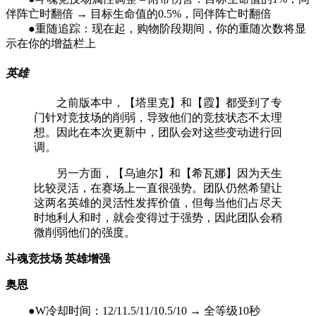
伴阵亡时翻倍 → 目标生命值的0.5%，同伴阵亡时翻倍
●重随追踪：现在起，购物阶段期间，你的重随次数将显
示在你的增益栏上
英雄
之前版本中，【塔里克】和【霞】都受到了专
门针对竞技场的削弱，导致他们的竞技状态不太理
想。因此在本次更新中，团队会对这些变动进行回
调。
另一方面，【乌迪尔】和【希瓦娜】因为天生
比较灵活，在赛场上一直很强势。团队仍然希望让
这两名英雄的灵活性发挥价值，但每当他们占尽天
时地利人和时，就会变得过于强势，因此团队会稍
微削弱他们的强度。
斗魂竞技场 英雄增强
奥恩
●W冷却时间：12/11.5/11/10.5/10 → 全等级10秒