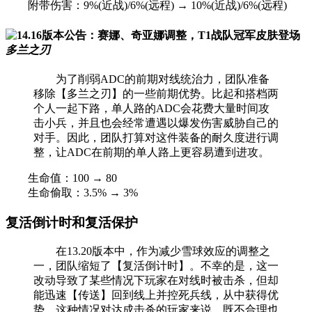
附带伤害：9%(近战)/6%(远程) → 10%(近战)/6%(远程)
多兰之刃
为了削弱ADC的前期对线统治力，团队准备
移除【多兰之刃】的一些前期优势。比起和搭档两
个人一起下路，单人路的ADC会花费大量时间攻
击小兵，并且也会经常遭遇以爆发伤害威胁自己的
对手。因此，团队打算对这件装备的耐久度进行调
整，让ADC在前期的单人路上更容易遭到进攻。
生命值：100 → 80
生命偷取：3.5% → 3%
复活倒计时和复活保护
在13.20版本中，作为减少雪球效应的调整之
一，团队缩短了【复活倒计时】。不幸的是，这一
改动导致了某些情况下玩家在对线时被击杀，但却
能迅速【传送】回到线上并控死兵线，从中获得优
势。这种情况对达成击杀的玩家来说，既不合理也