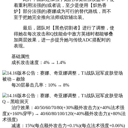
着重利用法强的(或者说，至少是使用【炽热香
炉】部分法强的)赛娜成为可行的替代路线，而不
至于把她完全推向法师或软辅出装。
最后，团队对【黑色切割者】进行了调整，使
得她在每次攻击和Q技能命中敌方英雄时都能够叠
加两层效果，进一步提升她与传统ADC搭配时的
表现。
基础属性
成长攻击速度：4% → 1.4%
被动 – 赦除
每20层暴击几率：10% → 8%
Q – 黑暗洞灭
治疗效果：40/50/60/70/80(+30%额外攻击力)(+40%法术强
度)(+160%穿甲) → 40/60/80/100/120(+40%额外攻击力)(+80%法
术强度)
减速：15%(每点额外攻击力+0.1%)(每点法术强度+0.06%)