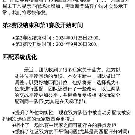
局未正常显示匹配场次增加，需重新登陆客户端才会显示正
常，我们将尽快修复。
第2赛段结束和第3赛段开始时间
●第2赛段结束时间：2024年9月25日23:00。
●第3赛段开始时间：2024年9月26日5:00。
匹配系统优化
最近，团队收到了很多玩家关于蓝方、红方以
及补位平衡问题的反馈。本次更新中，团队做出了
调整，以更好地匹配补位，包括将第二选择视为补
位来进行匹配。团队还进行了一些改动，以让两队
的交战平衡更加公平，并避免反复将相同的玩家分
配到同一队伍(尤其是在天梯顶部)。
●提升了补位均衡性，现在双方队伍中被自动分配或被安
排到次选位置的玩家数量会更接近
●缩小了一场比赛中玩家之间可能存在的胜点差距
●缓解了红蓝双方的不平衡问题(尤其是高匹配评分对局)