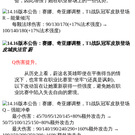
会，因此增强了她在职业赛场上的一些优势。
R – 能量倾泻
每颗法球伤害：90/130/170(+17%法术强度) →
100/140/180(+17%法术强度)
皮城执法官 蔚
Q伤害提升。
从历史上看，蔚这名英雄即使在平衡得当的情
况下，也常常在职业比赛里“坐牢”(还真是讽刺)。
以下改动旨在让她重新获得一些强度，避免她在职
业比赛中陷入失去自由的窘境。
Q – 强能冲拳
最小伤害：45/70/95/120/145+80%额外攻击力 →
50/75/100/125/150+80%额外攻击力
最大伤害：90/140/190/240/290+160%额外攻击力 →