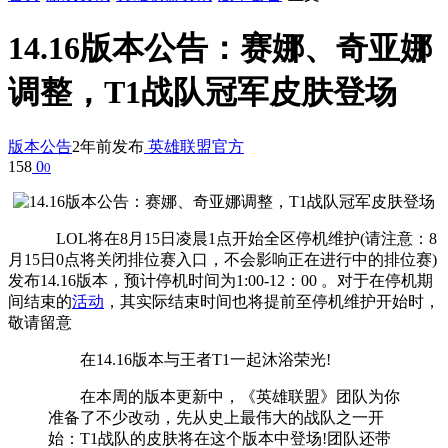
14.16版本公告：赛娜、奇亚娜
调整，T1战队冠军皮肤登场
版本公告
2年前发布
英雄联盟官方
158
0
0
LOL将在8月15日凌晨1点开始全区停机维护(请注意：8
月15日0点将关闭排位赛入口，不会影响正在进行中的排位赛)
发布14.16版本，预计停机时间为1:00-12：00 。对于在停机期
间结束的
活动
，其实际结束时间也将提前至停机维护开始时，
敬请留意
在14.16版本与王者T1一起沐浴荣光!
在本周的版本更新中，《英雄联盟》团队为你
准备了不少改动，先从史上最伟大的战队之一开
始：T1战队的皮肤将在这个版本中登场!团队还带