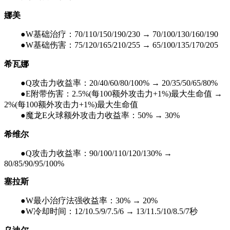
娜美
●W基础治疗：70/110/150/190/230 → 70/100/130/160/190
●W基础伤害：75/120/165/210/255 → 65/100/135/170/205
希瓦娜
●Q攻击力收益率：20/40/60/80/100% → 20/35/50/65/80%
●E附带伤害：2.5%(每100额外攻击力+1%)最大生命值 →
2%(每100额外攻击力+1%)最大生命值
●魔龙E火球额外攻击力收益率：50% → 30%
希维尔
●Q攻击力收益率：90/100/110/120/130% →
80/85/90/95/100%
塞拉斯
●W最小治疗法强收益率：30% → 20%
●W冷却时间：12/10.5/9/7.5/6 → 13/11.5/10/8.5/7秒