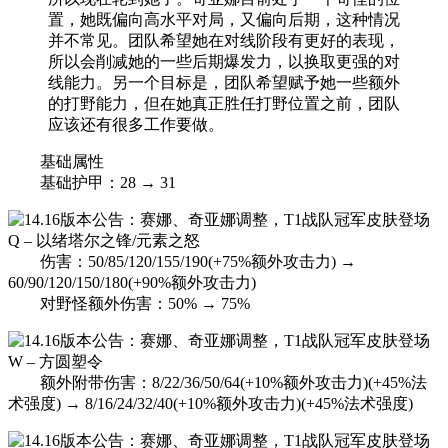
置，她既偏向高水平对局，又偏向后期，这种情况
并不常见。团队希望她在对线阶段有更好的表现，
所以会削减她的一些后期爆发力，以换取更强的对
线能力。另一个目标是，团队希望赋予她一些额外
的打野能力，但在她真正胜任打野位置之前，团队
应该还有很多工作要做。
基础属性
基础护甲：28 → 31
Q – 以绪塔尔之锋/元素之怒
伤害：50/85/120/155/190(+75%额外攻击力) →
60/90/120/150/180(+90%额外攻击力)
对野怪额外伤害：50% → 75%
W – 方圆塑令
额外附带伤害：8/22/36/50/64(+10%额外攻击力)(+45%法
术强度) → 8/16/24/32/40(+10%额外攻击力)(+45%法术强度)