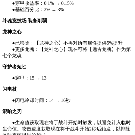
●穿甲收益率：0.1% → 0.15%
●基础百分比：2% → 3%
斗魂竞技场 装备削弱
龙神之心
●已移除：【龙神之心】不再对所有属性提供5%提升
●更多龙魂：【龙神之心】现在可将【远古龙魂】作为第
七个龙魂
守护者短匕
●穿甲：15 → 13
闪电杖
●闪电冷却时间：14 → 16秒
混响之刃
●生命值获取现在将于战斗开始时触发，以避免计入临时
生命值。攻击速度获取现在将于战斗开始2秒后触发，以排除