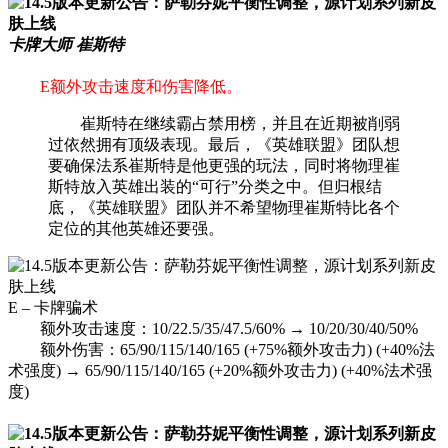
卡牌大师 崔斯特
E额外攻击速度和伤害降低。
崔斯特在继续霸占禁用榜，并且在近期被削弱
过依然拥有顶级表现。最后，《英雄联盟》团队想
要确保法系崔斯特是他更强的玩法，同时将物理崔
斯特放入英雄出装的“可行”分类之中。但归根结
底，《英雄联盟》团队并不希望物理崔斯特比各个
定位的其他英雄还要强。
E – 卡牌骗术
额外攻击速度：10/22.5/35/47.5/60% → 10/20/30/40/50%
额外伤害：65/90/115/140/165 (+75%额外攻击力) (+40%法
术强度) → 65/90/115/140/165 (+20%额外攻击力) (+40%法术强
度)