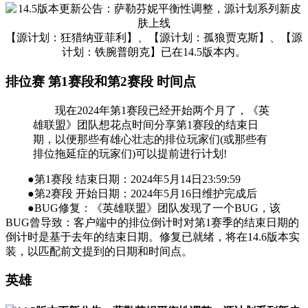
【源计划：狂猎纳亚菲利】、【源计划：孤狼贾克斯】、【源
计划：铁腕普朗克】已在14.5版本内。
排位赛 第1赛段和第2赛段 时间点
现在2024年第1赛段已经开始两个月了，《英
雄联盟》团队想花点时间分享第1赛段的结束日
期，以便那些有雄心壮志的排位玩家们(或那些有
排位拖延症的玩家们)可以提前进行计划!
●第1赛段 结束日期：2024年5月14日23:59:59
●第2赛段 开始日期：2024年5月16日维护完成后
●BUG修复：《英雄联盟》团队发现了一个BUG，该
BUG曾导致：客户端中的排位倒计时对第1赛季的结束日期的
倒计时是基于去年的结束日期。修复已就绪，将在14.6版本实
装，以匹配前文提到的日期和时间点。
英雄