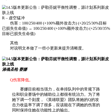
R – 虚空猛冲
伤害：100/250/400 (+100%额外攻击力) (+20/25/30%目标
已损失生命值) → 100/250/400 (+100%额外攻击力) (+25/30/35%
目标已损失生命值)
其他
对说明文本做了一些小更新来提升清晰度。
涤魂圣枪 赛娜
Q伤害降低。
赛娜目前相当强力，在单排队列中的常规下路
位和职业赛场中的辅助位上都很有统治力。为了将
她下调一个刻度，《英雄联盟》团队将她的Q的攻
击力收益率下调了很多，应该能在下调她的伤害的
同时保持住她在功能性上的输出。