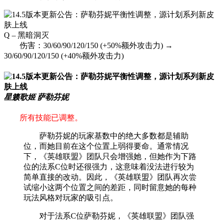
Q – 黑暗洞灭
伤害：30/60/90/120/150 (+50%额外攻击力) →
30/60/90/120/150 (+40%额外攻击力)
星籁歌姬 萨勒芬妮
所有技能已调整。
萨勒芬妮的玩家基数中的绝大多数都是辅助
位，而她目前在这个位置上弱得要命。通常情况
下，《英雄联盟》团队只会增强她，但她作为下路
位的法系C位时还很强力，这意味着没法进行较为
简单直接的改动。因此，《英雄联盟》团队再次尝
试缩小这两个位置之间的差距，同时留意她的每种
玩法风格对玩家的吸引点。
对于法系C位萨勒芬妮，《英雄联盟》团队强