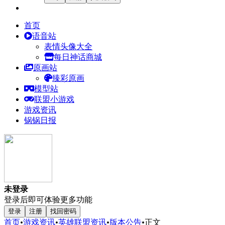
首页
语音站
表情头像大全
每日神话商城
原画站
臻彩原画
模型站
联盟小游戏
游戏资讯
锅锅日报
未登录
登录后即可体验更多功能
登录
注册
找回密码
首页
•
游戏资讯
•
英雄联盟资讯
•
版本公告
•
正文