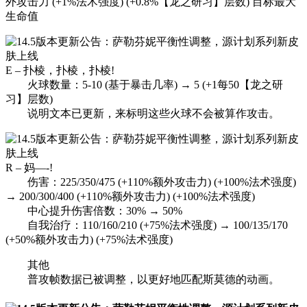
外攻击力 (+1%法术强度) (+0.8%【龙之研习】层数) 目标最大
生命值
E – 扑棱，扑棱，扑棱!
火球数量：5-10 (基于暴击几率) → 5 (+1每50【龙之研
习】层数)
说明文本已更新，来标明这些火球不会被算作攻击。
R – 妈—-!
伤害：225/350/475 (+110%额外攻击力) (+100%法术强度)
→ 200/300/400 (+110%额外攻击力) (+100%法术强度)
中心提升伤害倍数：30% → 50%
自我治疗：110/160/210 (+75%法术强度) → 100/135/170
(+50%额外攻击力) (+75%法术强度)
其他
普攻帧数据已被调整，以更好地匹配斯莫德的动画。