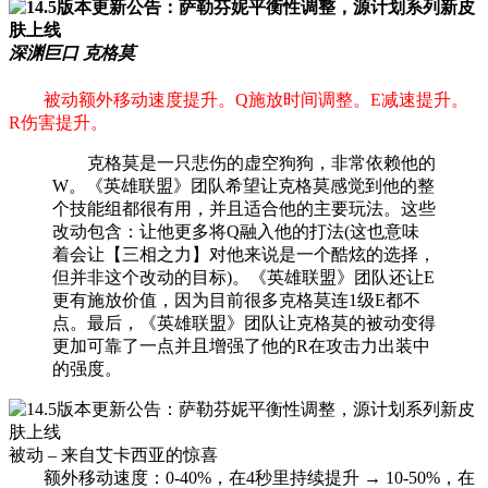
深渊巨口 克格莫
被动额外移动速度提升。Q施放时间调整。E减速提升。
R伤害提升。
克格莫是一只悲伤的虚空狗狗，非常依赖他的
W。《英雄联盟》团队希望让克格莫感觉到他的整
个技能组都很有用，并且适合他的主要玩法。这些
改动包含：让他更多将Q融入他的打法(这也意味
着会让【三相之力】对他来说是一个酷炫的选择，
但并非这个改动的目标)。《英雄联盟》团队还让E
更有施放价值，因为目前很多克格莫连1级E都不
点。最后，《英雄联盟》团队让克格莫的被动变得
更加可靠了一点并且增强了他的R在攻击力出装中
的强度。
被动 – 来自艾卡西亚的惊喜
额外移动速度：0-40%，在4秒里持续提升 → 10-50%，在