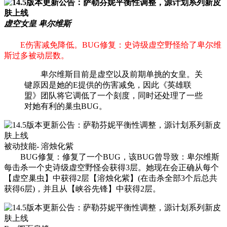
虚空女皇 卑尔维斯
E伤害减免降低。BUG修复：史诗级虚空野怪给了卑尔维
斯过多被动层数。
卑尔维斯目前是虚空以及前期单挑的女皇。关
键原因是她的E提供的伤害减免，因此《英雄联
盟》团队将它调低了一个刻度，同时还处理了一些
对她有利的巢虫BUG。
被动技能- 溶烛化紫
BUG修复：修复了一个BUG，该BUG曾导致：卑尔维斯
每击杀一个史诗级虚空野怪会获得3层。她现在会正确从每个
【虚空巢虫】中获得2层【溶烛化紫】(在击杀全部3个后总共
获得6层)，并且从【峡谷先锋】中获得2层。