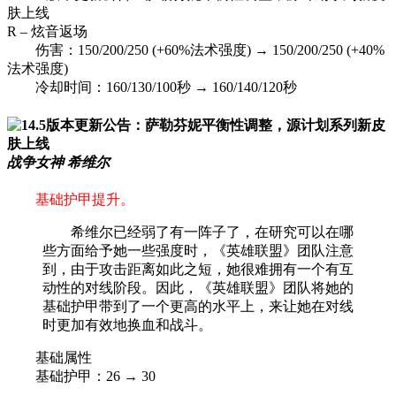
R – 炫音返场
伤害：150/200/250 (+60%法术强度) → 150/200/250 (+40%
法术强度)
冷却时间：160/130/100秒 → 160/140/120秒
战争女神 希维尔
基础护甲提升。
希维尔已经弱了有一阵子了，在研究可以在哪
些方面给予她一些强度时，《英雄联盟》团队注意
到，由于攻击距离如此之短，她很难拥有一个有互
动性的对线阶段。因此，《英雄联盟》团队将她的
基础护甲带到了一个更高的水平上，来让她在对线
时更加有效地换血和战斗。
基础属性
基础护甲：26 → 30