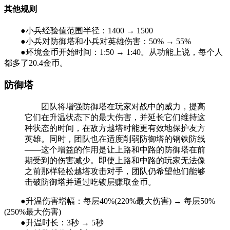
其他规则
●小兵经验值范围半径：1400 → 1500
●小兵对防御塔和小兵对英雄伤害：50% → 55%
●环境金币开始时间：1:50 → 1:40。从功能上说，每个人
都多了20.4金币。
防御塔
团队将增强防御塔在玩家对战中的威力，提高
它们在升温状态下的最大伤害，并延长它们维持这
种状态的时间，在敌方越塔时能更有效地保护友方
英雄。同时，团队也在适度削弱防御塔的钢铁防线
——这个增益的作用是让上路和中路的防御塔在前
期受到的伤害减少。即使上路和中路的玩家无法像
之前那样轻松越塔攻击对手，团队仍希望他们能够
击破防御塔并通过吃镀层赚取金币。
●升温伤害增幅：每层40%(220%最大伤害) → 每层50%
(250%最大伤害)
●升温时长：3秒 → 5秒