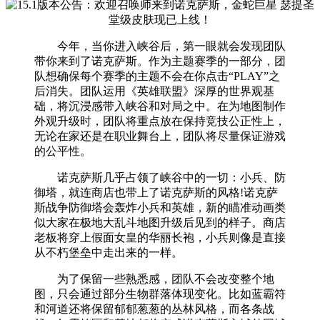
今年，当你进入峡谷后，第一眼就会发现团队
带你来到了诺克萨斯。作为主题赛季的一部分，团
队想确保每个赛季的主题不会在你点击“PLAY”之
后消失。团队运用《英雄联盟》深厚的世界观基
础，将沉浸感带入峡谷和对局之中。在为地图制作
外观升级时，团队将重点放在保持竞技公正性上，
无论在家还是在职业舞台上，团队将尽量保证游戏
的公平性。
诺克萨斯几乎占领了峡谷中的一切：小兵、防
御塔，就连商店也带上了诺克萨斯的风格!诺克萨
斯战争防御塔会轰炸小兵和英雄，新的瞄准动画类
似大家在极地大乱斗地图升级后见到的样子。商店
老板将穿上假面女皇的华丽长袍，小兵则像是直接
从不朽堡垒中走出来的一样。
为了保留一些熟悉感，团队不会改变整个地
图，只会通过部分生物群落体现变化。比如蓝霸符
和河道还将保留郁郁葱葱的丛林风格，而各条战