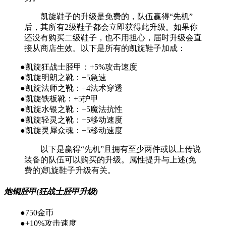
凯旋鞋子的升级是免费的，队伍赢得“先机”
后，其所有2级鞋子都会立即获得此升级。如果你
还没有购买二级鞋子，也不用担心，届时升级会直
接从商店生效。以下是所有的凯旋鞋子加成：
●凯旋狂战士胫甲：+5%攻击速度
●凯旋明朗之靴：+5急速
●凯旋法师之靴：+4法术穿透
●凯旋铁板靴：+5护甲
●凯旋水银之靴：+5魔法抗性
●凯旋轻灵之靴：+5移动速度
●凯旋灵犀众魂：+5移动速度
以下是赢得“先机”且拥有至少两件或以上传说
装备的队伍可以购买的升级。属性提升与上述(免
费的)凯旋鞋子升级有关。
炮铜胫甲(狂战士胫甲升级)
●750金币
●+10%攻击速度