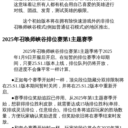
这意味着让所有人都有机会用自己喜爱的英雄进行
对线、团战、发育，测试英雄的极限。
这个初始版本将在拥有除快速游戏外的非排位
召唤师峡谷模式(例如普通征召模式)的地区推出。
2025年召唤师峡谷排位赛第1主题赛季
2025年召唤师峡谷排位赛第1主题季将于2025
年1月9日开服后开启。在短暂的排位赛季冷却期
间，只要25.S1.1版本上线，排位队列仍将开放，
但进度不会像平常一样计算。
●正如每个赛季开始时一样，顶尖段位隐藏分双排限制将
在25.S1.1版本期间暂时关闭，并将在25.S1.2版本中重新开
启。
●赛季排位奖励追踪已停用。从2025年第1主题赛季开
始，想获得排位胜利皮肤，就需要达成15场排位胜利(单排、
双排或灵活排位，任意组合)。排位任务将追踪玩家的胜场数
量，方便玩家确认奖励进度，但奖励依旧将在赛季结束时发
放。
●和每个赛季开始时一样，玩家的段位将会在2025年第1