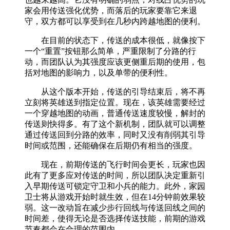
家会用传送强化优势，而落后的玩家要靠它来退
守，双方都可以享受到在几秒内跨越地图的便利。
在目前的状态下，传送的成本很低，就像按下
一个“重置”按钮那么简单，严重限制了分路的行
动，而团队认为其强度应该更侧重后期的使用，包
括对地图的影响力，以及单带的便利性。
从这个版本开始，传送的引导结束后，将不再
立刻将英雄送到指定位置。现在，该英雄需要经过
一个穿越地图的动画，普通传送速度较慢，解封的
传送则快得多。有了这个新机制，团队就可以调整
通过传送回到分路的效率，同时又没有削弱其引导
时间或范围，还能确保在后期仍有相当的强度。
现在，前期传送的飞行时间会更长，玩家也因
此有了更多应对传送的时间，所以团队决定重新引
入早期传送可锁定守卫和小兵的能力。此外，家园
卫士将从游戏开始时就生效，但在14分钟前效果较
弱。这一改动旨在减少步行回线与传送回线之间的
时间差，使得无论是否选择传送技能，前期的游戏
节奏都会在合理的范围内。