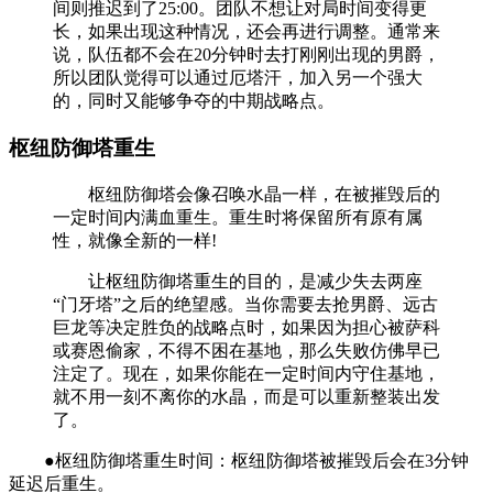
间则推迟到了25:00。团队不想让对局时间变得更
长，如果出现这种情况，还会再进行调整。通常来
说，队伍都不会在20分钟时去打刚刚出现的男爵，
所以团队觉得可以通过厄塔汗，加入另一个强大
的，同时又能够争夺的中期战略点。
枢纽防御塔重生
枢纽防御塔会像召唤水晶一样，在被摧毁后的
一定时间内满血重生。重生时将保留所有原有属
性，就像全新的一样!
让枢纽防御塔重生的目的，是减少失去两座
“门牙塔”之后的绝望感。当你需要去抢男爵、远古
巨龙等决定胜负的战略点时，如果因为担心被萨科
或赛恩偷家，不得不困在基地，那么失败仿佛早已
注定了。现在，如果你能在一定时间内守住基地，
就不用一刻不离你的水晶，而是可以重新整装出发
了。
●枢纽防御塔重生时间：枢纽防御塔被摧毁后会在3分钟
延迟后重生。