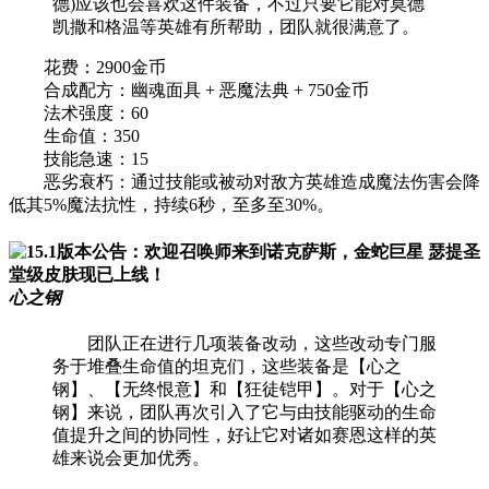
德)应该也会喜欢这件装备，不过只要它能对莫德
凯撒和格温等英雄有所帮助，团队就很满意了。
花费：2900金币
合成配方：幽魂面具 + 恶魔法典 + 750金币
法术强度：60
生命值：350
技能急速：15
恶劣衰朽：通过技能或被动对敌方英雄造成魔法伤害会降
低其5%魔法抗性，持续6秒，至多至30%。
心之钢
团队正在进行几项装备改动，这些改动专门服
务于堆叠生命值的坦克们，这些装备是【心之
钢】、【无终恨意】和【狂徒铠甲】。对于【心之
钢】来说，团队再次引入了它与由技能驱动的生命
值提升之间的协同性，好让它对诸如赛恩这样的英
雄来说会更加优秀。