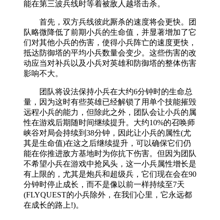
能在第三波兵线时等着被敌人越塔击杀。
首先，双方兵线彼此厮杀的速度将会更快。团
队略微降低了前期小兵的生命值，并显著增加了它
们对其他小兵的伤害，使得小兵阵亡的速度更快，
抵达防御塔的平均小兵数量会变少。这些伤害的改
动应当对补兵以及小兵对英雄和防御塔的整体伤害
影响不大。
团队将设法保持小兵在大约6分钟时的生命总
量，因为这时有些英雄已经解锁了用单个技能摧毁
远程小兵的能力，但除此之外，团队会让小兵的属
性在游戏后期随时间继续提升。大约10%的召唤师
峡谷对局会持续到38分钟，因此让小兵的属性(尤
其是生命值)在这之后继续提升，可以确保它们仍
能在你推进敌方基地时为你抗下伤害。但因为团队
不希望小兵在游戏中抢风头，这一小兵属性增长是
有上限的，尤其是炮兵和超级兵，它们现在会在90
分钟时停止成长，而不是像以前一样持续至7天
(FLYQUEST的小兵除外，在我们心里，它永远都
在成长的路上!)。