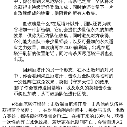
中，你会看到灭尽厄塔汗。击杀他之后，全队将永
久获得史诗级野怪奖励加成，同时他还会留下一片
血玫瑰组成的地带，供附近的所有人收集。
血玫瑰是什么?在厄塔汗以外，团队还要为峡
谷增加一种新植物。它们会提供少量但永久的加成
效果，供你为己方队伍收集，同时避免对方获得。
它们能为全队带来少量经验，以及可叠加的永久适
应之力效果。血玫瑰可在20:00前刷新，出现在厄
塔汗刷新的位置附近，同时击杀灭尽厄塔汗后也会
出现。
回到厄塔汗的另一个形态。在不太激烈的对局
中，你会看到渴血厄塔汗，击杀后全队获得临时的
一次性阵亡减免效果，类似【守护天使】的效果
(除了你会被传送回基地)，以及永久的英雄击杀金
币奖励加成，从而鼓励队伍进行团战。
●渴血厄塔汗增益：击败渴血厄塔汗后，击杀他的队伍将
获得两个奖励：一、在对局的剩余时间中，每参与击杀一名敌
方英雄，都将额外获得40金币;二、在接下来的150秒内，获得
一次性的阵亡减免效果。若玩家在此期间阵亡，会转而进入2