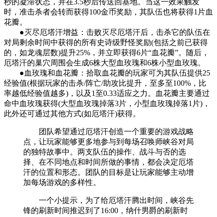
秒的凝滞状态，并在3.5秒后传送回基地。当这一效果触发
时，准击杀者会转而获得100金币奖励，其队伍也将获得1片血
花瓣。
●灭尽厄塔汗增益：击败灭尽厄塔汗后，击杀它的队伍在
对局剩余时间中获得的所有史诗级野怪奖励(包括之前已获得
的，如龙魂层数)提升25%，并立即获得6片“血花瓣”。随后，
厄塔汗的巢穴周围会生成6株大型血玫瑰和6株小型血玫瑰。
●血玫瑰和血花瓣：拾取血花瓣的玩家可为其队伍提供25
经验值(根据玩家的击杀/阵亡/助攻比提升，至多至100%，比
率越低经验值越多)，以及1至0.33适应之力。血花瓣主要通过
命中血玫瑰获得(大型血玫瑰掉落3片，小型血玫瑰掉落1片)，
此外还可通过其他方式(如厄塔汗)获得。
团队希望通过厄塔汗创造一个重要的游戏战略
点，让玩家能够更多地参与到每场召唤师峡谷对局
的独特故事中。两支队伍的操作、战斗与否的选
择、在不同地点和时间所做的事情，都会决定厄塔
汗的位置和形态。团队的目标是让玩家能够主动增
加每场游戏的多样性。
一个小提示，为了给厄塔汗腾出时间，峡谷先
锋的刷新时间推迟到了16:00，纳什男爵的刷新时