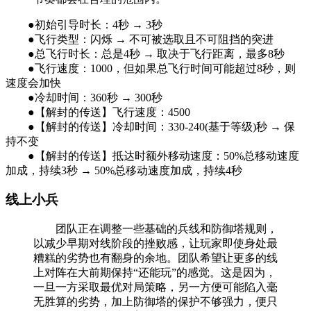
●初始引导时长：4秒 → 3秒
●飞行类型：闪烁 → 不可被选取且不可阻挡的突进
●总飞行时长：总是4秒 → 取决于飞行距离，最多8秒
●飞行速度：1000，但如果总飞行时间可能超过8秒，则
速度会加快
●冷却时间：360秒 → 300秒
●【解封的传送】飞行速度：4500
●【解封的传送】冷却时间：330-240(基于等级)秒 → 保
持不变
●【解封的传送】抵达时额外移动速度：50%总移动速度
加成，持续3秒 → 50%总移动速度加成，持续4秒
线上小兵
团队正在调整一些基础的兵线和防御塔规则，
以减少早期对线阶段的挫败感，让玩家即使身处最
糟糕的劣势也有翻身的余地。团队希望让更多的线
上对阵在大前期保持“还能玩”的感觉。这是因为，
一旦一方采取最优对局策略，另一方便可能陷入毫
无胜算的劣势，加上防御塔的保护不够强力，便只