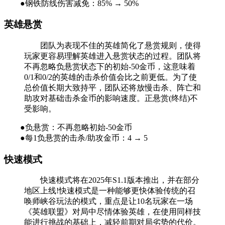
●钢铁防线伤害减免：85% → 50%
英雄悬赏
团队为表现不佳的英雄简化了悬赏规则，使得
玩家更容易理解英雄进入悬赏状态的过程。团队将
不再忽略负悬赏状态下的初始-50金币，这意味着
0/1和0/2的英雄的击杀价值会比之前更低。为了使
总价值长期大致持平，团队还将放慢击杀、阵亡和
助攻对基础击杀金币的影响速度。正悬赏(终结)不
受影响。
●负悬赏：不再忽略初始-50金币
●每1负悬赏的击杀/助攻金币：4 → 5
快速模式
快速模式将在2025年S1.1版本推出，并在部分
地区上线!快速模式是一种能够更快体验传统的召
唤师峡谷玩法的模式，重点是让10名玩家在一场
《英雄联盟》对局中尽情体验英雄，在使用同样技
能进行挑战的基础上，减轻前期对局劣势的代价。