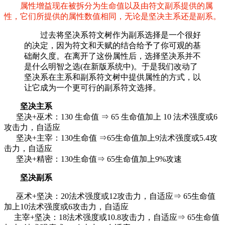
属性增益现在被拆分为生命值以及由符文副系提供的属
性，它们所提供的属性数值相同，无论是坚决主系还是副系。
过去将坚决系符文树作为副系选择是一个很好
的决定，因为符文和天赋的结合给予了你可观的基
础耐久度。在离开了这份属性后，选择坚决系并不
是什么明智之选(在新版系统中)。于是我们改动了
坚决系在主系和副系符文树中提供属性的方式，以
让它成为一个更可行的副系符文选择。
坚决主系
坚决+巫术：130 生命值 ⇒ 65 生命值加上 10 法术强度或6
攻击力，自适应
坚决+主宰：130生命值 ⇒65生命值加上9法术强度或5.4攻
击力，自适应
坚决+精密：130生命值⇒ 65生命值加上9%攻速
坚决副系
巫术+坚决：20法术强度或12攻击力，自适应⇒ 65生命值
加上10法术强度或6攻击力，自适应
主宰+坚决：18法术强度或10.8攻击力，自适应⇒ 65生命值