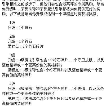
引擎相比之前减少了，但他们会包含最高等的专属奖励。每当
你升级时，荣誉法球和荣誉魔法引擎都将为你提供更好的奖
励。以下就是每当你升级或达到一个里程点时将获得奖励。
1级
升级：1个符石
2级
升级：1个符石
里程点：2个符石碎片
3级
升级：3级魔法引擎包含3个符石碎片，1个守卫皮肤，以及
蓝色精粹或一个更高价值的英雄碎片
里程点：3级法球包含2个符石碎片以及蓝色精粹或一个更
高价值的英雄碎片
4级
升级：4级魔法引擎包含4个符石碎片，1个表情，以及蓝色
精粹或一个更高价值的英雄碎片
里程点：4级法球包含2个符石碎片以及蓝色精粹或一个更
高价值的英雄碎片