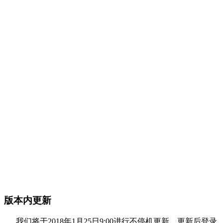
版本内更新
我们将于2018年1月25日9:00进行不停机更新，更新后登录