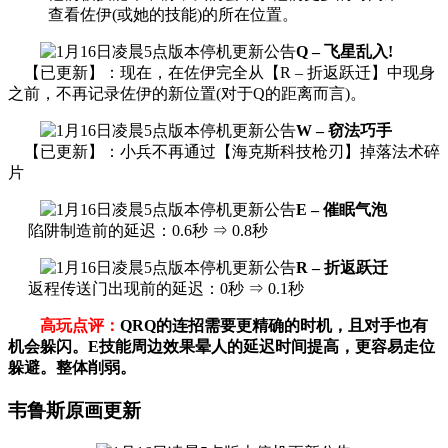
查看佐伊(或她的技能)的所在位置。
Q – 飞星乱入!
【已更新】：现在，在佐伊完全从【R – 折返跃迁】中现身
之前，不再记录佐伊的新位置(对于Q的距离而言)。
W – 窃法巧手
【已更新】：小兵不再通过【海克斯科技枪刃】掉落法术碎
片
E – 催眠气泡
陷阱制造前的延迟：0.6秒 ⇒ 0.8秒
R – 折返跃迁
返程传送门出现前的延迟：0秒 ⇒ 0.1秒
高玩点评：
QRQ的连招需要更精确的时机，且对手也有
机会躲闪。E技能周边效果晕人的延迟时间提高，更容易走位
躲避。整体削弱。
韦鲁斯原画更新