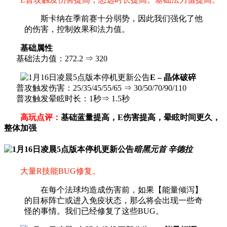
斯卡纳在季前赛十分弱势，因此我们强化了他
的伤害，控制效果和法力值。
基础属性
基础法力值：272.2 ⇒ 320
E – 晶体破碎
普攻触发伤害：25/35/45/55/65 ⇒ 30/50/70/90/110
普攻触发晕眩时长：1秒⇒ 1.5秒
高玩点评：
基础蓝量提高，E伤害提高，晕眩时间更久，
整体加强
暗黑元首 辛德拉
大量R技能BUG修复。
在每个法球均造成伤害前，如果【能量倾泻】
的目标阵亡或进入免疫状态，那么将会出现一些奇
怪的事情。我们已经修复了这些BUG。