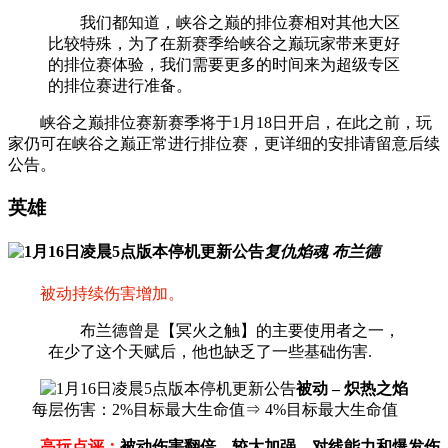
我们都知道，峡谷之巅的排位赛相对其他大区
比较特殊，为了在新赛季给峡谷之巅玩家带来更好
的排位赛体验，我们需要更多的时间来为超级专区
的排位赛进行准备。
峡谷之巅排位赛新赛季将于1月18日开启，在此之前，玩
家仍可在峡谷之巅正常进行排位赛，更详细的安排请留意后续
公告。
英雄
复仇焰魂 布兰德
被动持续伤害增加。
布兰德曾是【冥火之触】的主要使用者之一，
在少了这个天赋后，他也缺乏了一些基础伤害.
被动 – 炽热之焰
每层伤害：2%目标最大生命值⇒ 4%目标最大生命值
高玩点评：
被动伤害翻倍，较大加强。对线能力和爆发伤