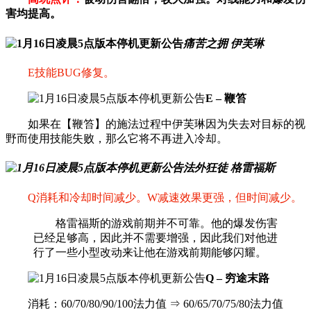
害均提高。
痛苦之拥 伊芙琳
E技能BUG修复。
E – 鞭笞
如果在【鞭笞】的施法过程中伊芙琳因为失去对目标的视
野而使用技能失败，那么它将不再进入冷却。
法外狂徒 格雷福斯
Q消耗和冷却时间减少。W减速效果更强，但时间减少。
格雷福斯的游戏前期并不可靠。他的爆发伤害
已经足够高，因此并不需要增强，因此我们对他进
行了一些小型改动来让他在游戏前期能够闪耀。
Q – 穷途末路
消耗：60/70/80/90/100法力值 ⇒ 60/65/70/75/80法力值