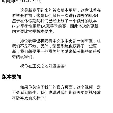
时间为05：00-12：00。
这是新赛季到来的首次版本更新，这意味着在
赛季开赛前，这是我们最后一次进行调整的机会!
鉴于在休假期间我们已经上线了一个额外的版本
(7.24平衡性更新)来完善季前赛，因此本次的更新
内容要比常规版本要少。
排位赛季也将随着本次版本更新一同重置，让
我们不见不散。另外，荣誉系统也获得了一些更
新，我们想要用一些甜美的奖励来犒劳那些值得尊
敬的玩家们。
祝你在正义之地好运连连!
版本要闻
如果你关注了我们的官方页面，这个视频一定
不会感到陌生。我们也说过我们期待将更新视频放
在版本更新文档中!