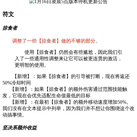
符文
掠食者
调整了一些【掠食者】做的不够的部分。
使用【掠食者】仍然会有些尴尬，因此我们引
入了一些通用性调整来让它可以被更连贯的激活，
更明智的使用。
【新增】：如果【掠食者】的引导被打断，现在将返还
50%冷却时间
【新增】：如果【掠食者】的额外伤害通过范围技能触
发，它现在会优先适配生命值最低的目标
【新增】：在最初【掠食者】的额外移动速度增加50%。
我们没有在文本提示中列举，因为我们并不想让你围绕这个改
动搞事情。
坚决系额外收益