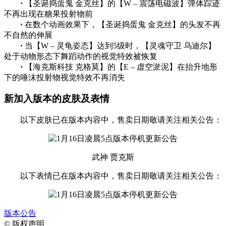
·
【圣诞捣蛋鬼 金克丝】的【W – 震荡电磁波】弹体踪迹
不再出现在糖果投射物前
·
在数个动画效果下，【圣诞捣蛋鬼 金克丝】的头发不再
不自然的伸展
·
当【W – 灵龟姿态】达到5级时，【灵魂守卫 乌迪尔】
处于动物形态下舞蹈动作的视觉特效被恢复
·
【海克斯科技 克格莫】的【E – 虚空淤泥】在抬升地形
下的唾沫投射物视觉特效不再消失
新加入版本的皮肤及表情
以下皮肤已在版本内容中，售卖日期敬请关注相关公告：
武神 贾克斯
以下表情已在版本内容中，售卖日期敬请关注相关公告：
版本公告
©
版权声明