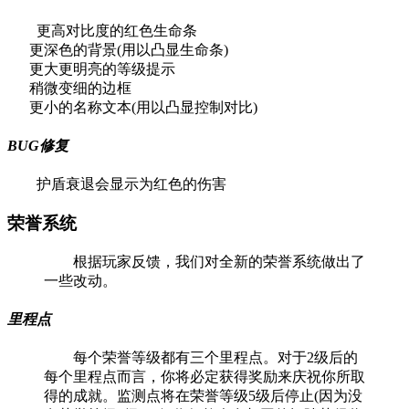
更高对比度的红色生命条
更深色的背景(用以凸显生命条)
更大更明亮的等级提示
稍微变细的边框
更小的名称文本(用以凸显控制对比)
BUG修复
护盾衰退会显示为红色的伤害
荣誉系统
根据玩家反馈，我们对全新的荣誉系统做出了
一些改动。
里程点
每个荣誉等级都有三个里程点。对于2级后的
每个里程点而言，你将必定获得奖励来庆祝你所取
得的成就。监测点将在荣誉等级5级后停止(因为没