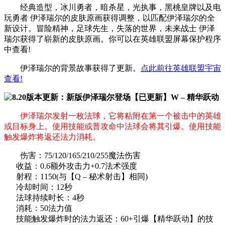
经典造型，冰川勇者，暗杀星，光执事，黑桃皇牌以及电
玩勇者 伊泽瑞尔的皮肤原画获得调整，以匹配伊泽瑞尔的全
新设计。冒险精神，足球先生，失落的世界，未来战士 伊泽
瑞尔获得了崭新的皮肤原画。你可以在英雄联盟屏幕保护程序
中查看!
伊泽瑞尔的背景故事获得了更新。
点此前往英雄联盟宇宙
查看!
【已更新】W – 精华跃动
伊泽瑞尔发射一枚法球，它将粘附在第一个被击中的英雄
或目标身上。使用技能或普攻命中法球会将其引爆。使用技能
触发爆炸将返还法力消耗。
伤害：75/120/165/210/255魔法伤害
收益：0.6额外攻击力+0.7法术强度
射程：1150(与【Q – 秘术射击】相同)
冷却时间：12秒
法球持续时长：4秒
消耗：50法力值
技能触发爆炸时的法力返还：60+引爆【精华跃动】的技