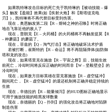
如果凯特琳攻击目标的死亡先于凯特琳的【被动技能 – 爆
头】触发【盈能】效果(如【疾射火炮】和【斯塔缇克电
刃】)，凯特琳将不再代替目标受到伤害。
现在，奥恩触发第二段【R – 熔铸之神的召唤】时将正确
地击飞靠近他的敌人了
现在，普朗克【E – 火药桶】的火药桶将不再触发提莫【R
– 种蘑菇】的蘑菇了。
现在，菲兹的【Q – 淘气打击】将正确地破坏法术护盾
若被打断，崔斯特的【R – 命运】将不再阻隔弹体(如防御
塔和龙的攻击)
现在，如果塔里克在施放【R – 宇宙之辉】后，技能生效
前死亡，冷却时间将反应正确的时间而非【W – 坚毅壁垒】的
冷却时间
现在，如果敌方目标英雄在雷克塞施放【R – 虚空猛冲】
期间死亡，【R – 虚空猛冲】的退还机制将正确并稳定持续的
生效
现在，辛德拉的【R – 能量倾泻】的HUD图标正确地显示
可用于施放技能的暗黑发球数量
现在，奈德丽的【Q – 扑到】的强化攻击将正确地对陷阱
制造伤害