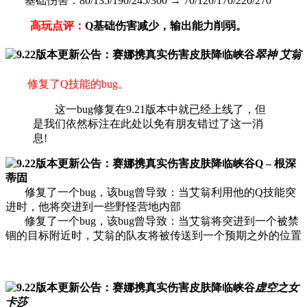
基础伤害：80/135/190/245/300 → 70/120/170/220/270
高玩点评：
Q基础伤害减少，输出能力削弱。
翠神 艾翁
修复了Q技能的bug。
这一bug修复在9.21版本中就已经上线了，但
是我们依然标注在此处以免有朋友错过了这一消
息!
Q – 根深
蒂固
修复了一个bug，该bug曾导致：当艾翁利用他的Q技能突
进时，他将突进到一些野怪营地内部
修复了一个bug，该bug曾导致：当艾翁将突进到一个被禁
锢的目标附近时，艾翁的队友将被传送到一个预期之外的位置
虚空之女
卡莎