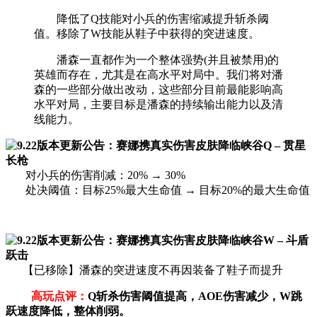
降低了Q技能对小兵的伤害缩减提升斩杀阈
值。移除了W技能从鞋子中获得的突进速度。
潘森一直都作为一个整体强势(并且被禁用)的
英雄而存在，尤其是在高水平对局中。我们将对潘
森的一些部分做出改动，这些部分目前最能影响高
水平对局，主要目标是潘森的持续输出能力以及清
线能力。
Q – 贯星
长枪
对小兵的伤害削减：20% → 30%
处决阈值：目标25%最大生命值 → 目标20%的最大生命值
W – 斗盾
跃击
【已移除】潘森的突进速度不再因装备了鞋子而提升
高玩点评：
Q斩杀伤害阈值提高，AOE伤害减少，W跳
跃速度降低，整体削弱。