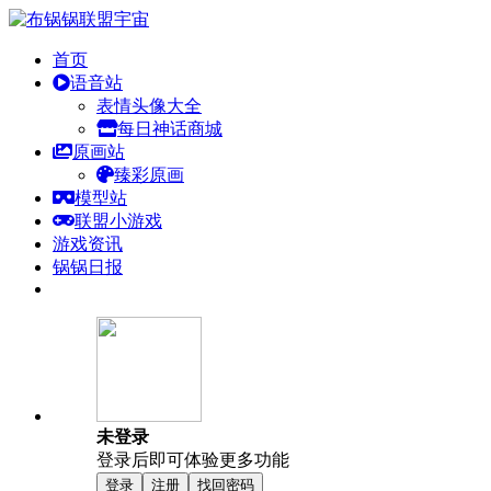
首页
语音站
表情头像大全
每日神话商城
原画站
臻彩原画
模型站
联盟小游戏
游戏资讯
锅锅日报
未登录
登录后即可体验更多功能
登录
注册
找回密码