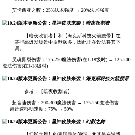
艾卡西亚之咬：25%法术强度 → 20%法术强度
暗夜收割者
【暗夜收割者】和【海克斯科技火箭腰带】在
某些高爆发场景中贡献颇多，因此正在设法将其下
调。
灵魂撕裂伤害：175-250魔法伤害(在1-18级时) → 125-200
魔法伤害(在1-18级时)
海克斯科技火箭腰带
参考：【暗夜收割者】
超音速伤害：200-300魔法伤害 → 175-250魔法伤害
超音速移动速度：75% → 50%
幻影之舞
【幻影之舞】的表现整体偏弱，尤其是在游戏