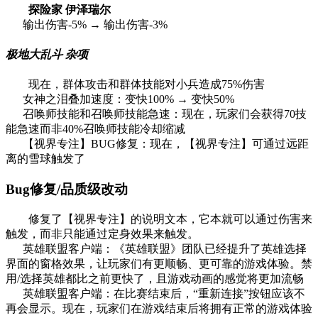
探险家 伊泽瑞尔
输出伤害-5% → 输出伤害-3%
极地大乱斗 杂项
现在，群体攻击和群体技能对小兵造成75%伤害
女神之泪叠加速度：变快100% → 变快50%
召唤师技能和召唤师技能急速：现在，玩家们会获得70技
能急速而非40%召唤师技能冷却缩减
【视界专注】BUG修复：现在，【视界专注】可通过远距
离的雪球触发了
Bug修复/品质级改动
修复了【视界专注】的说明文本，它本就可以通过伤害来
触发，而非只能通过定身效果来触发。
英雄联盟客户端：《英雄联盟》团队已经提升了英雄选择
界面的窗格效果，让玩家们有更顺畅、更可靠的游戏体验。禁
用/选择英雄都比之前更快了，且游戏动画的感觉将更加流畅
英雄联盟客户端：在比赛结束后，“重新连接”按钮应该不
再会显示。现在，玩家们在游戏结束后将拥有正常的游戏体验