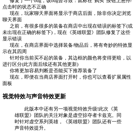
修复了一个bug，该bug曾导致：鼠标在“购买”按钮上悬停/
点击时的状态不正确
现在，玩家聊天界面将显示于商店后面，除非你决定浏览
聊天界面
之前，有很多很多的装备在商店中出现在错误的标签下(或
未出现在正确的标签下)，现在《英雄联盟》团队修复了这些
显示错误
现在，在商店界面中选择装备/物品后，将有奇妙的特效显
示在其四周
针对你当前买不起的装备，其边框的颜色将变得更暗，以
进行区分(此方面后续还有其他更新)
你将更加容易判断是否能买下推荐装备了
现在，即便在当商店界面打开时，你也可以查看扩展属性
面板
视觉特效与声音特效更新
此版本中还有另一项视觉特效升级!此次《英
雄联盟》团队的关注对象是虚空掠夺者卡兹克。同
时针对虚空系列英雄，《英雄联盟》团队还有一些
声音特效提升。