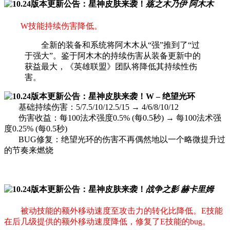
殇之木乃伊 阿木木
W技能持续伤害降低。
全新的装备和系统将阿木木从“强”推到了“过
于强大”。鉴于阿木木的持续伤害从装备更新中的
获益最大，《英雄联盟》团队将降低其持续性伤
害。
W – 绝望光环
基础持续伤害：5/7.5/10/12.5/15 → 4/6/8/10/12
伤害收益：每100法术强度0.5% (每0.5秒) → 每100法术强
度0.25% (每0.5秒)
BUG修复：绝望光环的伤害不再偶然地以一个略微提升过
的节奏来燃烧
战争之影 赫卡里姆
被动技能的额外移动速度至攻击力的转化比降低。E技能
在后几级提供的额外移动速度降低，修复了E技能的bug。