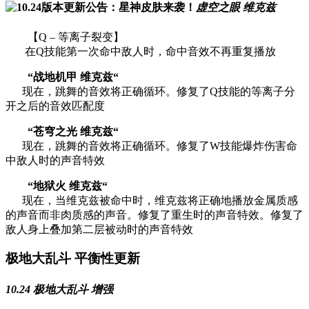
虚空之眼 维克兹
【Q – 等离子裂变】
在Q技能第一次命中敌人时，命中音效不再重复播放
“战地机甲 维克兹“
现在，跳舞的音效将正确循环。修复了Q技能的等离子分
开之后的音效匹配度
“苍穹之光 维克兹“
现在，跳舞的音效将正确循环。修复了W技能爆炸伤害命
中敌人时的声音特效
“地狱火 维克兹“
现在，当维克兹被命中时，维克兹将正确地播放金属质感
的声音而非肉质感的声音。修复了重生时的声音特效。修复了
敌人身上叠加第二层被动时的声音特效
极地大乱斗 平衡性更新
10.24 极地大乱斗 增强