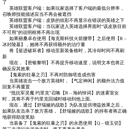
了
英雄联盟客户端：如果玩家选择了客户端的最低分辨率，
召唤师技能描述应当不再会被遮挡
英雄联盟客户端：皮肤的炫彩不再显示在错误的英雄之下
英雄联盟客户端：当玩家进入英雄选择界面时“该皮肤目前
不可用”的说明框将不再出现
如果丽桑卓在使用【海克斯科技火箭腰带】之后使用【R –
冰封陵墓】，她将不再获得额外的治疗量
将【挺进破坏者】移动至新装备格时，其冷却时间不再刷
新
现在，【密银黎明】不再提升移动速度，说明文本也将正
确反应其效果
【鬼索的狂暴之刃】不再对防御塔造成伤害
当英雄攻击一个敌方英雄时，【气定神闲】的额外法力值
回复不再重置
“抵抗军灵魔 约里克”召唤【R – 海屿悼词】的迷雾室女
时，其将不再于约里克回城时移动到他上面。
现在，通过【舒瑞娅的战歌】为队友提供增益效果之后，
如果队友击杀了敌方英雄，【舒瑞娅的战歌】的持有者将正确
地获得助攻奖励
当装备了【鬼索的狂暴之刃】的永恩使用【Q – 错玉切】