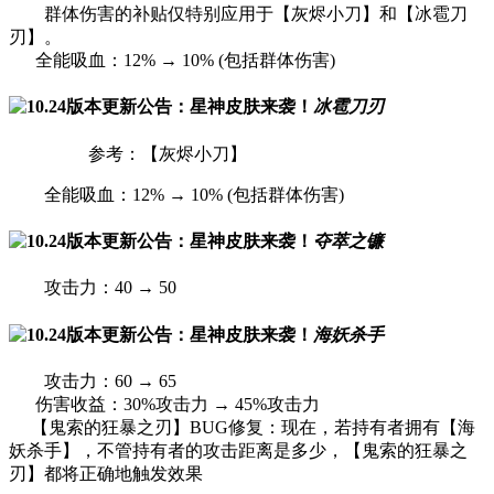
群体伤害的补贴仅特别应用于【灰烬小刀】和【冰雹刀
刃】。
全能吸血：12% → 10% (包括群体伤害)
冰雹刀刃
参考：【灰烬小刀】
全能吸血：12% → 10% (包括群体伤害)
夺萃之镰
攻击力：40 → 50
海妖杀手
攻击力：60 → 65
伤害收益：30%攻击力 → 45%攻击力
【鬼索的狂暴之刃】BUG修复：现在，若持有者拥有【海
妖杀手】，不管持有者的攻击距离是多少，【鬼索的狂暴之
刃】都将正确地触发效果