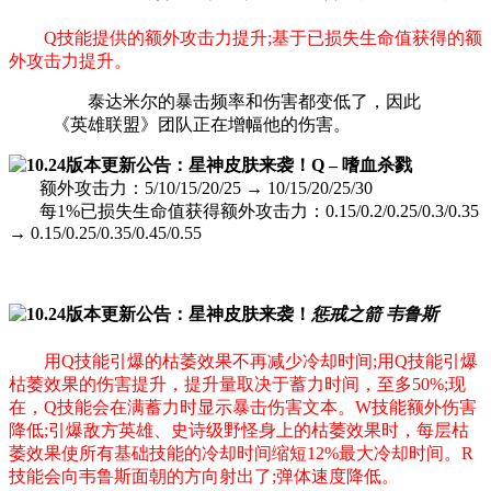
Q技能提供的额外攻击力提升;基于已损失生命值获得的额
外攻击力提升。
泰达米尔的暴击频率和伤害都变低了，因此
《英雄联盟》团队正在增幅他的伤害。
Q – 嗜血杀戮
额外攻击力：5/10/15/20/25 → 10/15/20/25/30
每1%已损失生命值获得额外攻击力：0.15/0.2/0.25/0.3/0.35
→ 0.15/0.25/0.35/0.45/0.55
惩戒之箭 韦鲁斯
用Q技能引爆的枯萎效果不再减少冷却时间;用Q技能引爆
枯萎效果的伤害提升，提升量取决于蓄力时间，至多50%;现
在，Q技能会在满蓄力时显示暴击伤害文本。W技能额外伤害
降低;引爆敌方英雄、史诗级野怪身上的枯萎效果时，每层枯
萎效果使所有基础技能的冷却时间缩短12%最大冷却时间。R
技能会向韦鲁斯面朝的方向射出了;弹体速度降低。