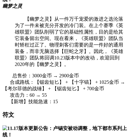
幽梦之灵
【幽梦之灵】从一件万千宠爱的激进之选沦落
为了一件未被充分开发的冷门装。在上个赛季《英
雄联盟》团队削弱了它的基础性属性，目的是给其
它装备留出空间。现在看来，《英雄联盟》团队当
时矫枉过正了。物理刺客们需要的是一件好的通用
装备，而非无脑选择【巨蛇之牙】。因此，《英雄
联盟》团队将回调10.23版本中的改动，欢迎回到
2020年的【幽梦之灵】。
总售价：3000金币 → 2900金币
合成路线：【锯齿短匕】 + 【十字镐】 + 1025金币 →
【考尔菲德的战锤】 + 【锯齿短匕】 + 700金币
攻击力：60 → 55
【新增】技能急速：15
符文