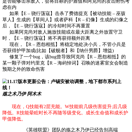
是否能够击杀敌人，会将目标的护盾值和阿克尚的攻击附伤考
虑在内
如果【E – 骁行荡寇】击杀了费德提克【被动技能 – 巫骇
草人】生成的【草间人】或者萨科【R – 幻像】生成的幻像之
后，【E – 骁行荡寇】的冷却时间不再重置
如果阿克尚对敌人施放技能或在最大距离之外放置守卫
时，【E – 骁行荡寇】将不再获得额外距离
现在，【R – 恩怨相抵】将稳定地处决小兵，不管小兵是
否获得护甲加成(比如【破舰者】和【纳什男爵】增益)
修复了一个bug，该bug曾导致阿克尚【R – 恩怨相抵】的
某一颗子弹对约里克【R – 海屿悼词】召唤的迷雾室女会制造
预期之外的致命伤害
殇之木乃伊 阿木木
现在，Q技能有2层充能。W技能前几级伤害提升;后几级
降低。R技能晕眩时长不再随等级变化。成长生命值和成长护
甲值降低。
《英雄联盟》团队的殇之木乃伊已经告别高端