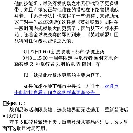
他的技能组，最受疼爱的殇之木乃伊找到了更多绷
带，并且卢锡安正与他信任的搭档在下路警惕地战
斗着。【迅捷步法】也获得了一些调整，来帮助玩
家与对手作战(或逃离)!这将是《英雄联盟》团队在
一段时间内规模最大的更新了，因为从下个版本开
始，随着全球总决赛的即将到来，《英雄联盟》团
队将对任何改动都慎之又慎。
8月27日10:00 新皮肤地下都市 梦魇上架
9月3日15:00 十周年限定 神凰行者 幽羽玄凰 萨
勒芬妮 及 神凰行者 烈羽焰凰 霞 限时上架
以上就是此次版本更新的主要内容了。
如果你想在地下都市中寻找一方净土，
欢迎点
击此链接查看云顶之弈的版本更新公告。
已知BUG：
战利品激活期限英雄，选英雄界面无法选用，重新登陆后
可以使用。
守卫皮肤碎片激活七天，重新登录从藏品内消失，选人界
面可选取且对局可用。