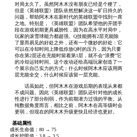
对局太久了。虽然阿木木没有朋友已经是个梗了，
但是《英雄联盟》团队依然想解决这一旷日持久的
问题，帮助阿木木在新时代的英雄联盟中找到一席
之地。特别是，《英雄联盟》团队希望他的开团手
段在游戏初期更具威胁性，因为在高水平对局中，
玩家的滚雪球能力都超强。Q技能拥有2层充能除
了显而易见的好处之外，还有一个微妙的好处：它
可以在冷却时间上降低你放Q时的压力，因为只要
你在第2层还在充能时留着第1层，就不会“浪费”它
的冷却运转时间。这个改动还给高端玩家创造了一
个展示自己实力的方式：什么时候阿木木应该用两
层充能全交，什么时候应该留一层充能。
话虽如此，但阿木木在游戏后期的表现从来都
不成问题。因此《英雄联盟》团队还针对他的成长
性进行了部分削弱，作为前期潜力过强的平衡。从
纯数据角度而言，相比之前，阿木木在高等级时会
更弱，但现在的阿木木升级更快且经济也更好。
基础属性
成长生命值：80 → 75
成长护甲值：3.8 → 3.5