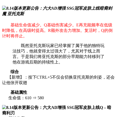
暗裔剑
魔 亚托克斯
基础生命值减少。Q基础伤害减少。E再充能频率在低级
时降低，在高级时提高。R额外攻击力增加。复活时，Q的倒
计时将停止。
既然亚托克斯玩家已经掌握了属于他的独特玩
法技巧，他就变得太过强大了，尤其对于线上而
言。于是我们将亚托克斯的部分早期能力转移到了
他在游戏后期的持续性上。
综合
【新增】：按下CTRL+5不仅会切换亚托克斯的剑姿，还会
让他张开双翅
基础属性
生命值：610 ⇒ 580
Q – 暗
裔利刃