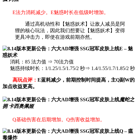
E法力消耗减少。E魅惑时长在低级时增加。
通过高机动性和【魅惑妖术】让敌人减员是阿
狸的核心玩法，因此我们想要让【魅惑妖术】变得
更具冲击力，即使在游戏前期亦然。
E – 魅
惑妖术
消耗：85 法力值 ⇒ 70法力值
魅惑持续时长：1/1.25/1.5/1.75/2 秒⇒ 1.4/1.55/1.7/1.85/2 秒
高玩点评：
E蓝耗减少，前期控制时间提高，主Q副W的
加点收益更高。
魔蛇之
拥 卡西奥佩娅
Q基础伤害在后期增加。Q伤害收益增加。
Q – 瘟
毒爆炸