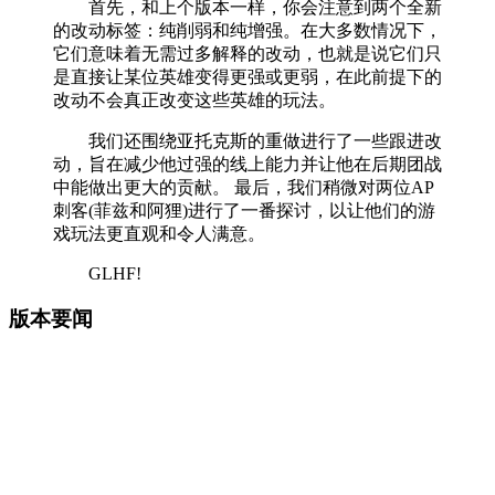
首先，和上个版本一样，你会注意到两个全新
的改动标签：纯削弱和纯增强。在大多数情况下，
它们意味着无需过多解释的改动，也就是说它们只
是直接让某位英雄变得更强或更弱，在此前提下的
改动不会真正改变这些英雄的玩法。
我们还围绕亚托克斯的重做进行了一些跟进改
动，旨在减少他过强的线上能力并让他在后期团战
中能做出更大的贡献。 最后，我们稍微对两位AP
刺客(菲兹和阿狸)进行了一番探讨，以让他们的游
戏玩法更直观和令人满意。
GLHF!
版本要闻