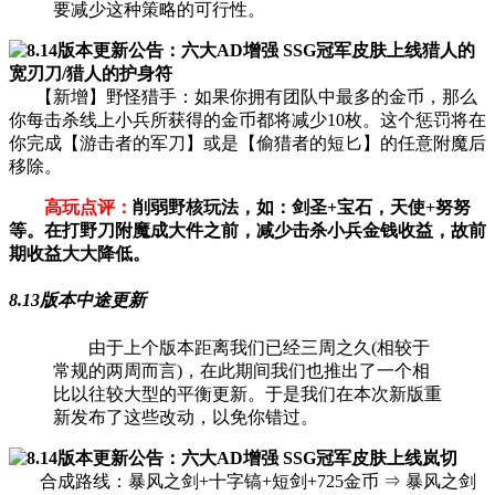
要减少这种策略的可行性。
猎人的
宽刃刀/猎人的护身符
【新增】野怪猎手：如果你拥有团队中最多的金币，那么
你每击杀线上小兵所获得的金币都将减少10枚。这个惩罚将在
你完成【游击者的军刀】或是【偷猎者的短匕】的任意附魔后
移除。
高玩点评：
削弱野核玩法，如：剑圣+宝石，天使+努努
等。在打野刀附魔成大件之前，减少击杀小兵金钱收益，故前
期收益大大降低。
8.13版本中途更新
由于上个版本距离我们已经三周之久(相较于
常规的两周而言)，在此期间我们也推出了一个相
比以往较大型的平衡更新。于是我们在本次新版重
新发布了这些改动，以免你错过。
岚切
合成路线：暴风之剑+十字镐+短剑+725金币 ⇒ 暴风之剑