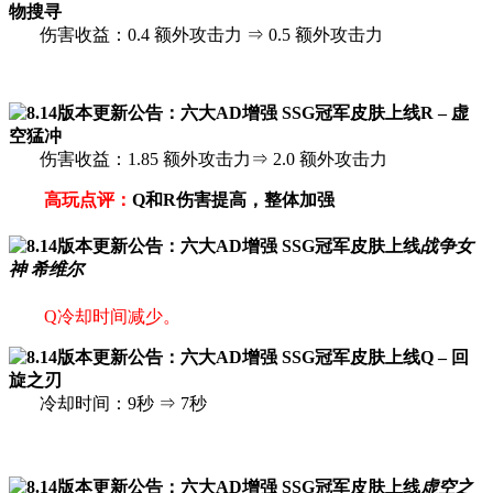
物搜寻
伤害收益：0.4 额外攻击力 ⇒ 0.5 额外攻击力
R – 虚
空猛冲
伤害收益：1.85 额外攻击力⇒ 2.0 额外攻击力
高玩点评：
Q和R伤害提高，整体加强
战争女
神 希维尔
Q冷却时间减少。
Q – 回
旋之刃
冷却时间：9秒 ⇒ 7秒
虚空之