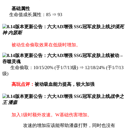
基础属性
生命值成长属性：85 ⇒ 93
沙漠死
神 内瑟斯
被动生命偷取效果在低级时增加。
被动 –
吞噬灵魂
生命偷取：10/15/20% (于1/7/13级) ⇒ 12/18/24% (于1/7/13
级)
高玩点评：
被动吸血能力提高，较大加强
战争之
王 潘森
加入1级时额外攻速。W基础伤害增加。
攻速的增加应该能帮助潘森打野，同时也没有