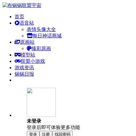
首页
语音站
表情头像大全
每日神话商城
原画站
臻彩原画
模型站
联盟小游戏
游戏资讯
锅锅日报
未登录
登录后即可体验更多功能
登录
注册
找回密码