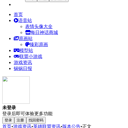
首页
语音站
表情头像大全
每日神话商城
原画站
臻彩原画
模型站
联盟小游戏
游戏资讯
锅锅日报
未登录
登录后即可体验更多功能
登录
注册
找回密码
首页
•
游戏资讯
•
英雄联盟资讯
•
版本公告
•
正文