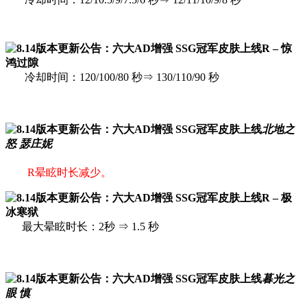
R – 惊
鸿过隙
冷却时间：120/100/80 秒⇒ 130/110/90 秒
北地之
怒 瑟庄妮
R晕眩时长减少。
R – 极
冰寒狱
最大晕眩时长：2秒 ⇒ 1.5 秒
暮光之
眼 慎