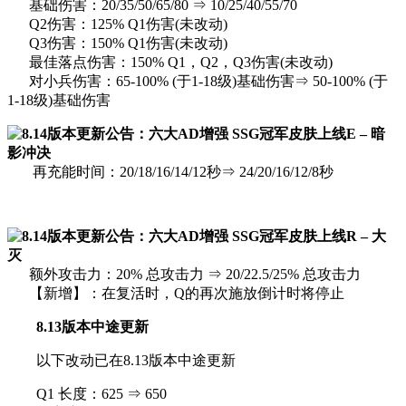
基础伤害：20/35/50/65/80 ⇒ 10/25/40/55/70
Q2伤害：125% Q1伤害(未改动)
Q3伤害：150% Q1伤害(未改动)
最佳落点伤害：150% Q1，Q2，Q3伤害(未改动)
对小兵伤害：65-100% (于1-18级)基础伤害⇒ 50-100% (于
1-18级)基础伤害
E – 暗
影冲决
再充能时间：20/18/16/14/12秒⇒ 24/20/16/12/8秒
R – 大
灭
额外攻击力：20% 总攻击力 ⇒ 20/22.5/25% 总攻击力
【新增】：在复活时，Q的再次施放倒计时将停止
8.13版本中途更新
以下改动已在8.13版本中途更新
Q1 长度：625 ⇒ 650