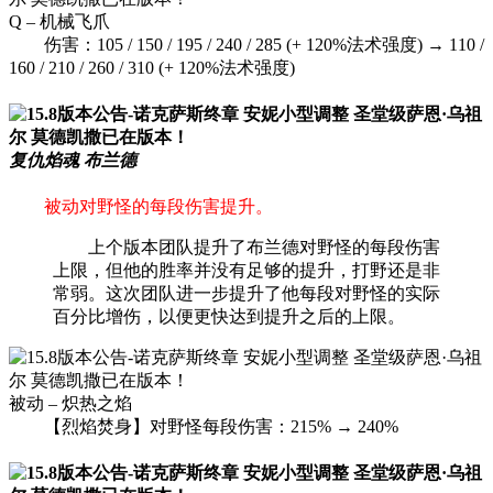
Q – 机械飞爪
伤害：105 / 150 / 195 / 240 / 285 (+ 120%法术强度) → 110 /
160 / 210 / 260 / 310 (+ 120%法术强度)
复仇焰魂 布兰德
被动对野怪的每段伤害提升。
上个版本团队提升了布兰德对野怪的每段伤害
上限，但他的胜率并没有足够的提升，打野还是非
常弱。这次团队进一步提升了他每段对野怪的实际
百分比增伤，以便更快达到提升之后的上限。
被动 – 炽热之焰
【烈焰焚身】对野怪每段伤害：215% → 240%