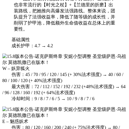
也非常流行的【时光之杖】+【兰德里的折磨】出
装路线，把她推向高爆发法强路线。整体来说，团
队提升了法强收益率，降低了随等级的成长性，并
削弱了护甲池，降低额外生命值收益在总体上的重
要性。
基础属性
成长护甲：4.7 → 4.2
W – 妖异狐火
伤害：45 / 70 / 95 / 120 / 145 (+ 30%法术强度) → 40 / 60 /
80 / 100 / 120 (+ 40%法术强度)
最大伤害：72 / 112 / 152 / 192 / 232 (+48%法术强度) → 64
/ 96 / 128 / 160 / 192 (+ 64%法术强度)
冷却时间：9 / 8 / 7 / 6 / 5 → 10 / 9 / 8 / 7 / 6
E – 魅惑妖术
伤害：80 / 120 / 160 / 200 / 240 (+ 75%法术强度) → 80 /