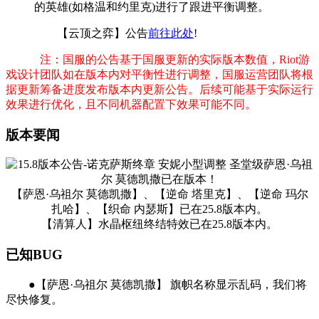
的英雄(如格温和约里克)进行了跟进平衡调整。
【云顶之弈】公告
前往此处
!
注：国服的公告基于国服更新的实际版本数值，Riot游
戏设计团队如在版本内对平衡性进行调整，国服运营团队将根
据更新筹备进度发布版本内更新公告。后续可能基于实际运行
效果进行优化，且不同机器配置下效果可能不同。
版本要闻
【萨恩·乌祖尔 莫德凯撒】、【逆命 塔里克】、【逆命 玛尔
扎哈】、【织命 内瑟斯】已在25.8版本内。
【清算人】水晶枢纽终结特效已在25.8版本内。
已知BUG
●【萨恩·乌祖尔 莫德凯撒】 旗帜名称显示乱码，我们将
尽快修复。