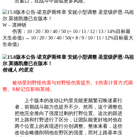
出窗口，在战斗中面临更多风险。
W – 凛神斩
伤害：10 / 20 / 30 / 40 / 50 (+ 10 / 11 / 12 / 13 / 14%目标最
大生命值) → 10 / 20 / 30 / 40 / 50(+ 8 / 9 / 10 / 11 / 12%目标最大
生命值)
牧魂人 约里克
被动受到野怪伤害与对野怪伤害提升。E伤害计算方式调
整。R标记仅影响英雄。
上个版本的改动让约里克能更频繁召唤迷雾行
者，前期战斗能力也提升不少。然而，这个调整也
把他完全推向了强度过剩的打野位置。这次的跟进
对上路和打野进行了区分，让团队能更好地对他在
两个位置上的表现进行分别调整。整体来看，这些
改动会略微削弱他在野区的强度，而对上路基本没