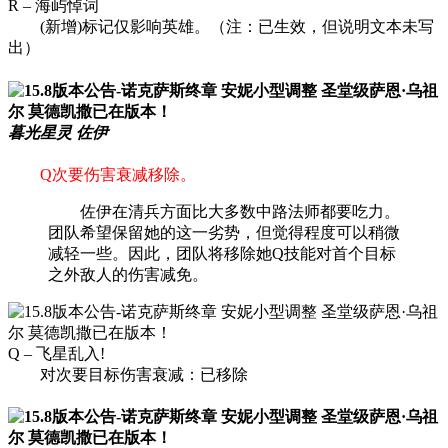
R – 海屿悼词
(新增)标记仅影响英雄。（注：已生效，但说明文本未写
出）
暮光星灵 佐伊
Q次要伤害衰减移除。
佐伊在清兵方面比大多数中路法师都要吃力。
团队希望保留她的这一劣势，但觉得程度可以稍微
减轻一些。因此，团队将移除她Q技能对首个目标
之外敌人的伤害减免。
Q – 飞星乱入!
对次要目标伤害衰减：已移除