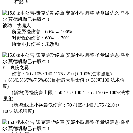
有影响。
被动 – 牧魂人
所受野怪伤害：60% → 100%
对野怪的伤害：60% → 70%
所受小兵伤害：未改动。
E – 哀伤之雾
伤害：70 / 105 / 140 / 175 / 210 (+ 100%法术强度)
→ 6%/6.5%/7%/7.5%/8%目标最大生命值 (+ 3%每100 法术强
度)
(新增)野怪伤害上限：50 / 75 / 100 / 125 / 150 (+ 100%法术
强度)
(新增)线上小兵最低伤害：70 / 105 / 140 / 175 / 210 (+
100%法术强度)