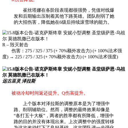
崔丝塔娜在各阶段表现都很强势，凭借对线爆
发和后期输出压制着其他下路英雄。团队削弱了她
的大招伤害，降低她在6级后持续滚雪球的能力。
R – 毁灭射击
伤害：275 / 325 / 375 (+ 70%额外攻击力) (+ 100%法术强
度) → 225 / 275 / 325 (+ 70%额外攻击力) (+ 100%法术强度)
远古巫灵 泽拉斯
被动冷却时间返还提升。Q伤害提升。
上个版本对泽拉斯的调整原本是为了增强中
路、削弱辅助位。然而，调整的最终效果却像是
“各打五十大板”，两者的胜率都有所降低，增强中
路的目的并没有体现出来。上次调整中的强度转移
为这次改动打下了良好基础，这次团队进一步强化