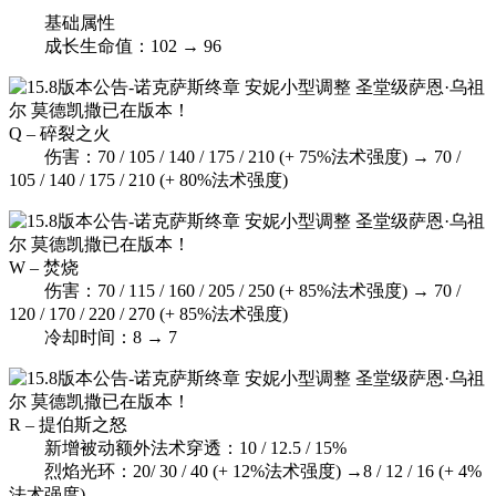
基础属性
成长生命值：102 → 96
Q – 碎裂之火
伤害：70 / 105 / 140 / 175 / 210 (+ 75%法术强度) → 70 /
105 / 140 / 175 / 210 (+ 80%法术强度)
W – 焚烧
伤害：70 / 115 / 160 / 205 / 250 (+ 85%法术强度) → 70 /
120 / 170 / 220 / 270 (+ 85%法术强度)
冷却时间：8 → 7
R – 提伯斯之怒
新增被动额外法术穿透：10 / 12.5 / 15%
烈焰光环：20/ 30 / 40 (+ 12%法术强度) →8 / 12 / 16 (+ 4%
法术强度)