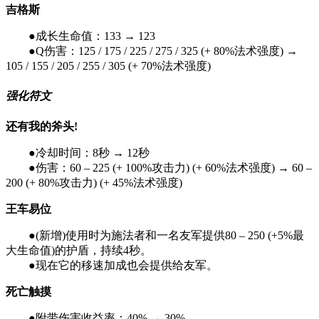
吉格斯
●成长生命值：133 → 123
●Q伤害：125 / 175 / 225 / 275 / 325 (+ 80%法术强度) →
105 / 155 / 205 / 255 / 305 (+ 70%法术强度)
强化符文
还有我的斧头!
●冷却时间：8秒 → 12秒
●伤害：60 – 225 (+ 100%攻击力) (+ 60%法术强度) → 60 –
200 (+ 80%攻击力) (+ 45%法术强度)
王车易位
●(新增)使用时为施法者和一名友军提供80 – 250 (+5%最
大生命值)的护盾，持续4秒。
●现在它的移速加成也会提供给友军。
死亡触摸
●附带伤害收益率：40% → 30%