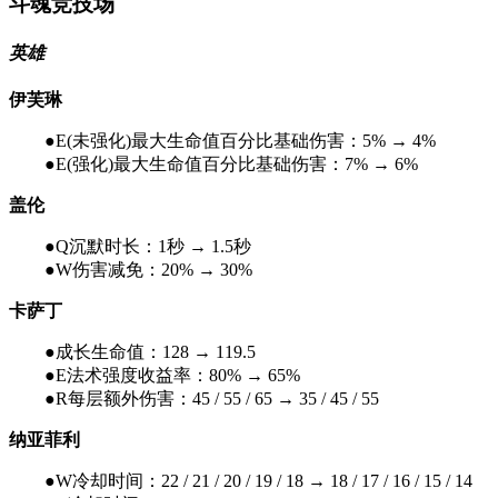
斗魂竞技场
英雄
伊芙琳
●E(未强化)最大生命值百分比基础伤害：5% → 4%
●E(强化)最大生命值百分比基础伤害：7% → 6%
盖伦
●Q沉默时长：1秒 → 1.5秒
●W伤害减免：20% → 30%
卡萨丁
●成长生命值：128 → 119.5
●E法术强度收益率：80% → 65%
●R每层额外伤害：45 / 55 / 65 → 35 / 45 / 55
纳亚菲利
●W冷却时间：22 / 21 / 20 / 19 / 18 → 18 / 17 / 16 / 15 / 14