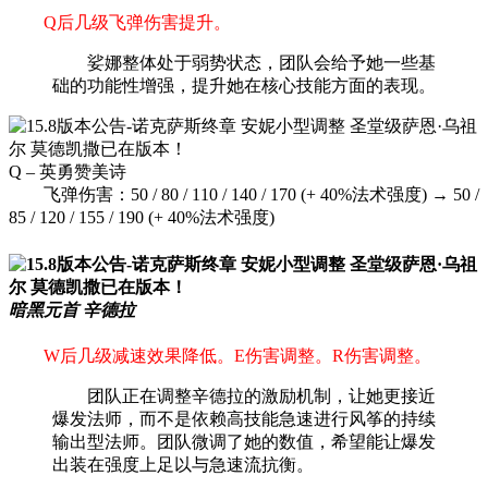
Q后几级飞弹伤害提升。
娑娜整体处于弱势状态，团队会给予她一些基
础的功能性增强，提升她在核心技能方面的表现。
Q – 英勇赞美诗
飞弹伤害：50 / 80 / 110 / 140 / 170 (+ 40%法术强度) → 50 /
85 / 120 / 155 / 190 (+ 40%法术强度)
暗黑元首 辛德拉
W后几级减速效果降低。E伤害调整。R伤害调整。
团队正在调整辛德拉的激励机制，让她更接近
爆发法师，而不是依赖高技能急速进行风筝的持续
输出型法师。团队微调了她的数值，希望能让爆发
出装在强度上足以与急速流抗衡。